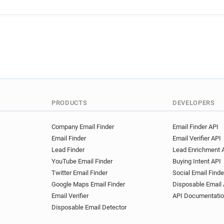
d************@bre.co.uk
x************@bre.co.uk
n*****@bre.co.uk
i******
n**********@bre.co.uk
j*
p*******@bre.co.uk
o****
u*****@bre.co.uk
t******
n***********@bre.co.uk
x
l******@bre.co.uk
r******
g************@bre.co.uk
PRODUCTS
DEVELOPERS
j**********@bre.co.uk
j**
z********@bre.co.uk
b***
Company Email Finder
Email Finder API
Email Finder
Email Verifier API
q************@bre.co.uk
Lead Finder
Lead Enrichment 
s******@bre.co.uk
m*****
YouTube Email Finder
Buying Intent API
x*****@bre.co.uk
i******
Twitter Email Finder
Social Email Finde
m**********@bre.co.uk
x
Google Maps Email Finder
Disposable Email 
n********@bre.co.uk
b***
Email Verifier
API Documentati
n******@bre.co.uk
e*****
Disposable Email Detector
c******@bre.co.uk
v*****