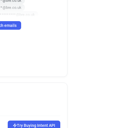
**@bre.co.uk
**@bre.co.uk
**********@bre.co.uk
r**********@bre.co.uk
ch emails
*****@bre.co.uk
******@bre.co.uk
*******@bre.co.uk
*****@bre.co.uk
a***********@bre.co.uk
********@bre.co.uk
*********@bre.co.uk
***********@bre.co.uk
*********@bre.co.uk
***@bre.co.uk
***@bre.co.uk
*********@bre.co.uk
********@bre.co.uk
bre.co.uk
j******@bre.co.uk
Try Buying Intent API