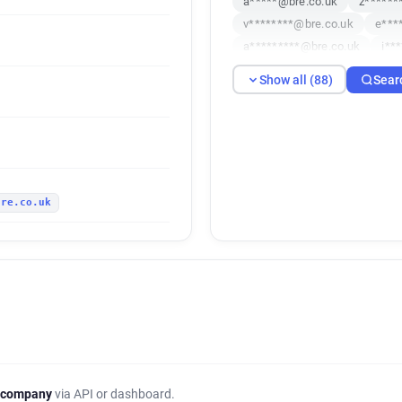
a*****@bre.co.uk
z******
v********@bre.co.uk
e***
a*********@bre.co.uk
i**
d************@bre.co.uk
Show all (88)
Sear
m*******@bre.co.uk
l***
a******@bre.co.uk
r*****
d*********@bre.co.uk
v**
h*********@bre.co.uk
l**
a************@bre.co.uk
bre.co.uk
k*******@bre.co.uk
r****
t************@bre.co.uk
w
h**********@bre.co.uk
u*
w*********@bre.co.uk
c**
z********@bre.co.uk
y***
y*******@bre.co.uk
y****
z**********@bre.co.uk
i*
w********@bre.co.uk
e***
p*****@bre.co.uk
z*****@
 company
via API or dashboard.