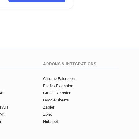
s******@bre.co.uk
x***********@bre.co.uk
******@bre.co.uk
***********@bre.co.uk
*@bre.co.uk
*@bre.co.uk
******@bre.co.uk
******@bre.co.uk
c******@bre.co.uk
ADDONS & INTEGRATIONS
********@bre.co.uk
**@bre.co.uk
Chrome Extension
Firefox Extension
n*****@bre.co.uk
API
Gmail Extension
******@bre.co.uk
Google Sheets
****@bre.co.uk
r API
Zapier
********@bre.co.uk
API
Zoho
**@bre.co.uk
on
Hubspot
@bre.co.uk
**@bre.co.uk