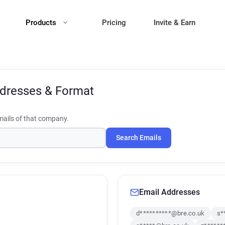
Products
Pricing
Invite & Earn
dresses & Format
ails of that company.
Search Emails
Email Addresses
d**********@bre.co.uk
s*