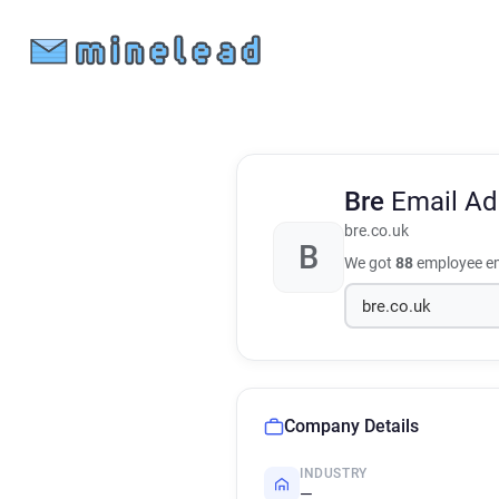
Bre
Email Ad
bre.co.uk
B
We got
88
employee em
Company Details
INDUSTRY
—