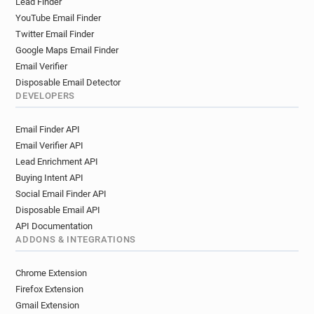
Lead Finder
s******@but.fr
k*********@but.fr
YouTube Email Finder
d*******@but.fr
k******@but.fr
Twitter Email Finder
f**********@but.fr
m*******@but.fr
Google Maps Email Finder
o************@but.fr
c*********@but.fr
Email Verifier
t*********@but.fr
j******@but.fr
x*******@but.fr
Disposable Email Detector
n******@but.fr
f*********@but.fr
DEVELOPERS
l***********@but.fr
n***********@but.fr
Email Finder API
r***********@but.fr
z***********@but.fr
Email Verifier API
l******@but.fr
z*****@but.fr
Lead Enrichment API
d************@but.fr
k************@but.fr
Buying Intent API
v*******@but.fr
v******@but.fr
Social Email Finder API
n************@but.fr
z******@but.fr
Disposable Email API
k******@but.fr
a**********@but.fr
API Documentation
h*********@but.fr
k********@but.fr
ADDONS & INTEGRATIONS
a********@but.fr
v*******@but.fr
e*********@but.fr
q*********@but.fr
Chrome Extension
h***********@but.fr
k*********@but.fr
Firefox Extension
g******@but.fr
c************@but.fr
Gmail Extension