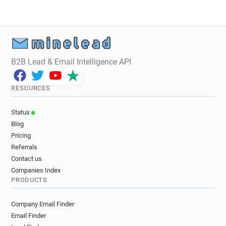
a*******@but.fr
k**********@but.fr
l********@but.fr
d********@but.fr
g*****@but.fr
k************@but.fr
y**********@but.fr
w*********@but.fr
o********@but.fr
n*********@but.fr
e********@but.fr
B2B Lead & Email Intelligence API
u**********@but.fr
y***********@but.fr
j*******@but.fr
x************@but.fr
RESOURCES
f*********@but.fr
g************@but.fr
o*****@but.fr
z**********@but.fr
Status
g**********@but.fr
i*******@but.fr
Blog
n************@but.fr
y******@but.fr
Pricing
w*********@but.fr
n*******@but.fr
Referrals
u*******@but.fr
z***********@but.fr
Contact us
l***********@but.fr
z************@but.fr
Companies Index
PRODUCTS
j*****@but.fr
k********@but.fr
w*********@but.fr
m*****@but.fr
Company Email Finder
u***********@but.fr
o*******@but.fr
Email Finder
j********@but.fr
n**********@but.fr