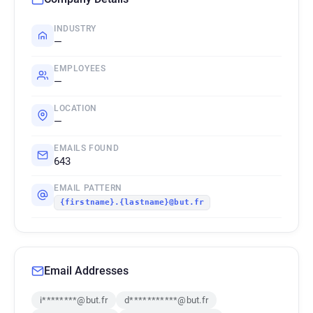
INDUSTRY
—
EMPLOYEES
—
LOCATION
—
EMAILS FOUND
643
EMAIL PATTERN
{firstname}.{lastname}@but.fr
Email Addresses
i********@but.fr
d***********@but.fr