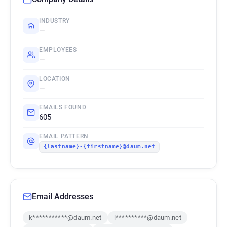
INDUSTRY
—
EMPLOYEES
—
LOCATION
—
EMAILS FOUND
605
EMAIL PATTERN
{lastname}-{firstname}@daum.net
Email Addresses
k***********@daum.net
l**********@daum.net