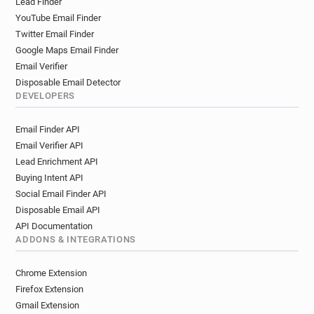
Lead Finder
o********@daum.net
w**********@daum.net
YouTube Email Finder
j**********@daum.net
n***********@daum.net
Twitter Email Finder
g******@daum.net
e*********@daum.net
Google Maps Email Finder
x********@daum.net
l******@daum.net
Email Verifier
p********@daum.net
w***********@daum.net
Disposable Email Detector
d*****@daum.net
x************@daum.net
DEVELOPERS
r*********@daum.net
k*****@daum.net
Email Finder API
u*******@daum.net
z*******@daum.net
Email Verifier API
v********@daum.net
s*********@daum.net
Lead Enrichment API
q************@daum.net
d**********@daum.net
Buying Intent API
r*********@daum.net
w*****@daum.net
Social Email Finder API
z*********@daum.net
u************@daum.net
Disposable Email API
p*********@daum.net
h*****@daum.net
API Documentation
z***********@daum.net
g*********@daum.net
ADDONS & INTEGRATIONS
k*********@daum.net
s********@daum.net
d***********@daum.net
n*****@daum.net
Chrome Extension
e******@daum.net
n*****@daum.net
Firefox Extension
h*******@daum.net
v************@daum.net
Gmail Extension