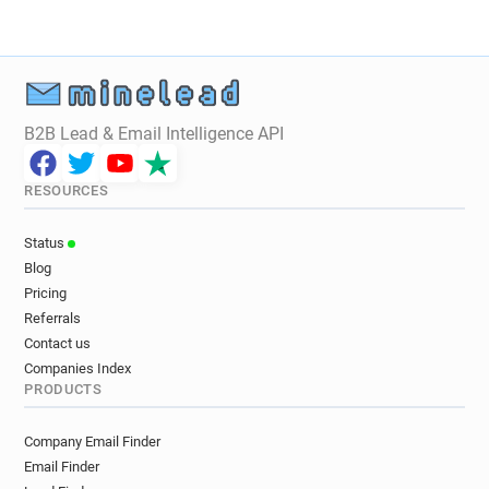
y*******@daum.net
d**********@daum.net
i*******@daum.net
f************@daum.net
j********@daum.net
a**********@daum.net
g*****@daum.net
o*******@daum.net
d*******@daum.net
t************@daum.net
B2B Lead & Email Intelligence API
a********@daum.net
v************@daum.net
h******@daum.net
l**********@daum.net
RESOURCES
s************@daum.net
s******@daum.net
g*********@daum.net
w********@daum.net
Status
m*********@daum.net
j***********@daum.net
Blog
p*********@daum.net
m******@daum.net
Pricing
h*******@daum.net
w********@daum.net
Referrals
b************@daum.net
o*********@daum.net
Contact us
n*****@daum.net
u*********@daum.net
Companies Index
PRODUCTS
t***********@daum.net
v************@daum.net
b************@daum.net
b*******@daum.net
Company Email Finder
u*****@daum.net
z*******@daum.net
Email Finder
k************@daum.net
d******@daum.net