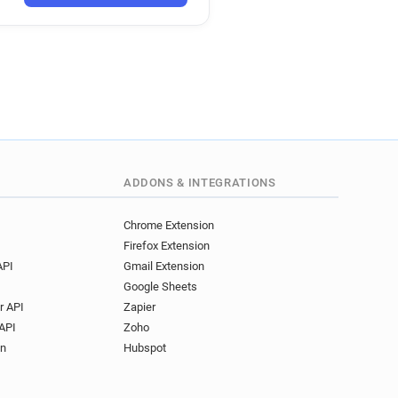
****@dauphine.fr
******@dauphine.fr
*@dauphine.fr
y********@dauphine.fr
*******@dauphine.fr
i*****@dauphine.fr
*****@dauphine.fr
****@dauphine.fr
*********@dauphine.fr
ADDONS & INTEGRATIONS
*****@dauphine.fr
**********@dauphine.fr
Chrome Extension
Firefox Extension
******@dauphine.fr
API
Gmail Extension
p************@dauphine.fr
Google Sheets
a*****@dauphine.fr
r API
Zapier
***@dauphine.fr
API
Zoho
***@dauphine.fr
on
Hubspot
*******@dauphine.fr
*@dauphine.fr