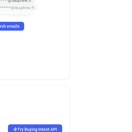
****@dauphine.fr
******@dauphine.fr
*****@dauphine.fr
*****@dauphine.fr
rch emails
********@dauphine.fr
**********@dauphine.fr
********@dauphine.fr
m************@dauphine.fr
**@dauphine.fr
k********@dauphine.fr
*******@dauphine.fr
h*********@dauphine.fr
*********@dauphine.fr
******@dauphine.fr
******@dauphine.fr
k*******@dauphine.fr
**********@dauphine.fr
s*********@dauphine.fr
Try Buying Intent API