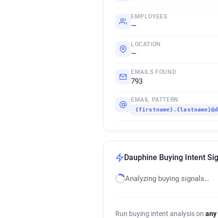
EMPLOYEES
—
LOCATION
—
EMAILS FOUND
793
EMAIL PATTERN
{firstname}.{lastname}@
Dauphine Buying Intent Si
Analyzing buying signals…
Run buying intent analysis on
any