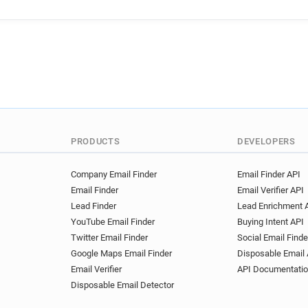
x*****@dauphine.fr
z****
d*****@dauphine.fr
g****
j******@dauphine.fr
e****
j************@dauphine.fr
k******@dauphine.fr
j***
l************@dauphine.fr
h*********@dauphine.fr
l
t******@dauphine.fr
f***
k******@dauphine.fr
w***
PRODUCTS
DEVELOPERS
k*******@dauphine.fr
v**
f********@dauphine.fr
v*
Company Email Finder
Email Finder API
Email Finder
Email Verifier API
v******@dauphine.fr
g***
Lead Finder
Lead Enrichment 
m***********@dauphine.fr
YouTube Email Finder
Buying Intent API
d************@dauphine.fr
Twitter Email Finder
Social Email Finde
x*******@dauphine.fr
h**
Google Maps Email Finder
Disposable Email 
g*****@dauphine.fr
b****
Email Verifier
API Documentati
t*******@dauphine.fr
z**
Disposable Email Detector
o*****@dauphine.fr
e****