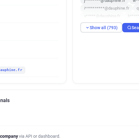
j********@dauphine.fr
w**
i**********@dauphine.fr
q
x*****@dauphine.fr
b****
r******@dauphine.fr
q***
Show all (793)
Sea
i*********@dauphine.fr
f*
v*******@dauphine.fr
k**
t*********@dauphine.fr
d*
q************@dauphine.fr
u******@dauphine.fr
w***
dauphine.fr
z************@dauphine.fr
k*******@dauphine.fr
w**
e***********@dauphine.fr
w*********@dauphine.fr
x
gnals
l**********@dauphine.fr
x
z********@dauphine.fr
t*
f**********@dauphine.fr
x********@dauphine.fr
y*
y************@dauphine.fr
 company
via API or dashboard.