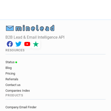
x***********@derby.ac.uk
q***********@derby.ac.uk
d*********@derby.ac.uk
j*******@derby.ac.uk
h************@derby.ac.uk
z*******@derby.ac.uk
f***********@derby.ac.uk
u**********@derby.ac.uk
v********@derby.ac.uk
u**********@derby.ac.uk
w*******@derby.ac.uk
c**********@derby.ac.uk
B2B Lead & Email Intelligence API
o******@derby.ac.uk
m***********@derby.ac.uk
a*****@derby.ac.uk
s************@derby.ac.uk
RESOURCES
e******@derby.ac.uk
m********@derby.ac.uk
g********@derby.ac.uk
c*******@derby.ac.uk
Status
p**********@derby.ac.uk
t************@derby.ac.uk
Blog
v********@derby.ac.uk
a*******@derby.ac.uk
Pricing
m********@derby.ac.uk
s*******@derby.ac.uk
Referrals
w*********@derby.ac.uk
f***********@derby.ac.uk
Contact us
m**********@derby.ac.uk
k*****@derby.ac.uk
Companies Index
PRODUCTS
t**********@derby.ac.uk
b**********@derby.ac.uk
t******@derby.ac.uk
k*****@derby.ac.uk
Company Email Finder
d********@derby.ac.uk
a********@derby.ac.uk