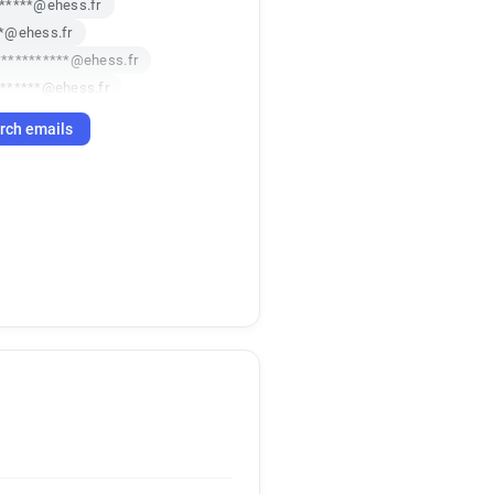
*****@ehess.fr
*@ehess.fr
**********@ehess.fr
*******@ehess.fr
****@ehess.fr
rch emails
**@ehess.fr
@ehess.fr
*******@ehess.fr
****@ehess.fr
********@ehess.fr
**@ehess.fr
***@ehess.fr
***********@ehess.fr
****@ehess.fr
**@ehess.fr
*******@ehess.fr
*********@ehess.fr
******@ehess.fr