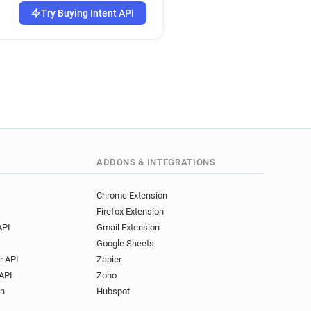
*@ehess.fr
Try Buying Intent API
********@ehess.fr
******@ehess.fr
*******@ehess.fr
*********@ehess.fr
*****@ehess.fr
e*********@ehess.fr
***@ehess.fr
********@ehess.fr
*****@ehess.fr
ADDONS & INTEGRATIONS
****@ehess.fr
*********@ehess.fr
Chrome Extension
Firefox Extension
*********@ehess.fr
API
Gmail Extension
***@ehess.fr
Google Sheets
****@ehess.fr
r API
Zapier
*******@ehess.fr
API
Zoho
*******@ehess.fr
on
Hubspot
****@ehess.fr