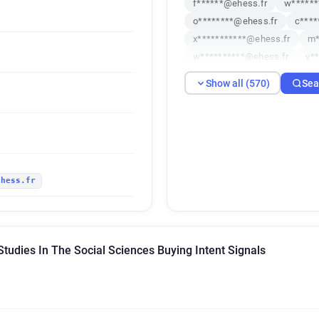
f******@ehess.fr
w******
o********@ehess.fr
c****
x***********@ehess.fr
m*
w**********@ehess.fr
y*
m**********@ehess.fr
i*
Show all (570)
Sea
w*******@ehess.fr
n****
q*******@ehess.fr
e*****
p************@ehess.fr
i
e******@ehess.fr
z******
g************@ehess.fr
i
ehess.fr
d*******@ehess.fr
m****
m*********@ehess.fr
w**
s************@ehess.fr
h
v********@ehess.fr
l****
tudies In The Social Sciences Buying Intent Signals
y*********@ehess.fr
m***
b********@ehess.fr
p****
o*********@ehess.fr
k***
k******@ehess.fr
e******