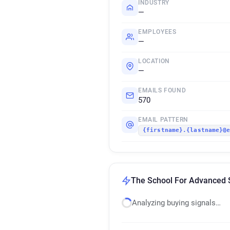
INDUSTRY
—
EMPLOYEES
—
LOCATION
—
EMAILS FOUND
570
EMAIL PATTERN
{firstname}.{lastname}@
The School For Advanced S
Analyzing buying signals…