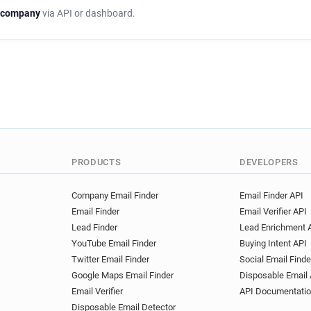
d*******@ehess.fr
s*****
 company
via API or dashboard.
t***********@ehess.fr
v*
h**********@ehess.fr
h**
c**********@ehess.fr
w**
x************@ehess.fr
n
c************@ehess.fr
e
m************@ehess.fr
e******@ehess.fr
j******
v**********@ehess.fr
l**
i***********@ehess.fr
q*
PRODUCTS
DEVELOPERS
h******@ehess.fr
m*****
r************@ehess.fr
a
Company Email Finder
Email Finder API
Email Finder
Email Verifier API
w********@ehess.fr
e***
Lead Finder
Lead Enrichment 
r*******@ehess.fr
u*****
YouTube Email Finder
Buying Intent API
m*****@ehess.fr
r******
Twitter Email Finder
Social Email Finde
b**********@ehess.fr
n**
Google Maps Email Finder
Disposable Email 
s*******@ehess.fr
q*****
Email Verifier
API Documentati
h******@ehess.fr
h******
Disposable Email Detector