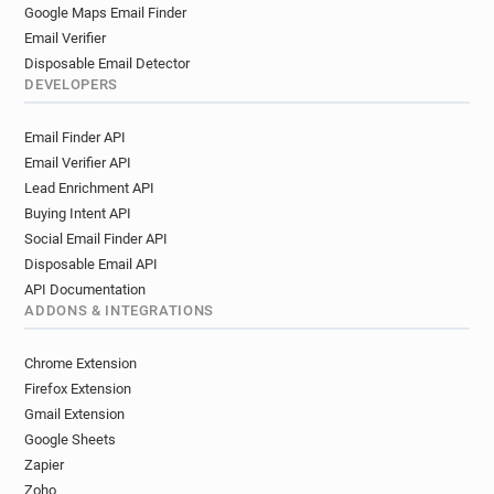
q******@esrc.ac.uk
q**********@esrc.ac.uk
Google Maps Email Finder
w******@esrc.ac.uk
b*********@esrc.ac.uk
Email Verifier
f*******@esrc.ac.uk
v********@esrc.ac.uk
Disposable Email Detector
r*****@esrc.ac.uk
l*******@esrc.ac.uk
DEVELOPERS
l*******@esrc.ac.uk
s***********@esrc.ac.uk
Email Finder API
m***********@esrc.ac.uk
o*******@esrc.ac.uk
Email Verifier API
u********@esrc.ac.uk
h******@esrc.ac.uk
Lead Enrichment API
p******@esrc.ac.uk
y***********@esrc.ac.uk
Buying Intent API
y*********@esrc.ac.uk
s*******@esrc.ac.uk
Social Email Finder API
b**********@esrc.ac.uk
z********@esrc.ac.uk
Disposable Email API
q******@esrc.ac.uk
l********@esrc.ac.uk
API Documentation
q*******@esrc.ac.uk
b*****@esrc.ac.uk
ADDONS & INTEGRATIONS
r********@esrc.ac.uk
r**********@esrc.ac.uk
b**********@esrc.ac.uk
v*******@esrc.ac.uk
Chrome Extension
k**********@esrc.ac.uk
i*******@esrc.ac.uk
Firefox Extension
u*******@esrc.ac.uk
n*****@esrc.ac.uk
Gmail Extension
Google Sheets
o*********@esrc.ac.uk
c************@esrc.ac.uk
Zapier
l******@esrc.ac.uk
c***********@esrc.ac.uk
Zoho