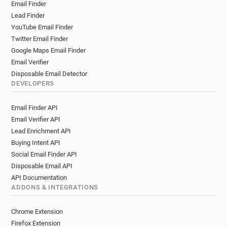
Email Finder
p***********@ffr.fr
e***********@ffr.fr
Lead Finder
c*****@ffr.fr
h*********@ffr.fr
x********@ffr.fr
YouTube Email Finder
r********@ffr.fr
i************@ffr.fr
Twitter Email Finder
k********@ffr.fr
b*******@ffr.fr
Google Maps Email Finder
k************@ffr.fr
h************@ffr.fr
Email Verifier
o*******@ffr.fr
j******@ffr.fr
Disposable Email Detector
i************@ffr.fr
n**********@ffr.fr
DEVELOPERS
c*******@ffr.fr
i**********@ffr.fr
o*******@ffr.fr
Email Finder API
a********@ffr.fr
o*******@ffr.fr
Email Verifier API
a***********@ffr.fr
p******@ffr.fr
Lead Enrichment API
d*********@ffr.fr
g**********@ffr.fr
Buying Intent API
u*****@ffr.fr
p*********@ffr.fr
Social Email Finder API
a**********@ffr.fr
g***********@ffr.fr
Disposable Email API
d******@ffr.fr
s********@ffr.fr
w******@ffr.fr
API Documentation
n********@ffr.fr
k**********@ffr.fr
ADDONS & INTEGRATIONS
c*******@ffr.fr
s*********@ffr.fr
m***********@ffr.fr
v*****@ffr.fr
a*******@ffr.fr
Chrome Extension
d************@ffr.fr
r*******@ffr.fr
Firefox Extension