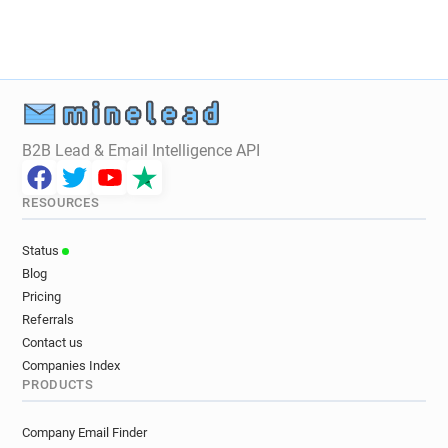
p*******@ffr.fr
n********@ffr.fr
u***********@ffr.fr
q*****@ffr.fr
f*******@ffr.fr
c********@ffr.fr
x******@ffr.fr
r************@ffr.fr
v********@ffr.fr
s*********@ffr.fr
c*********@ffr.fr
r************@ffr.fr
p*******@ffr.fr
q*****@ffr.fr
B2B Lead & Email Intelligence API
v************@ffr.fr
o**********@ffr.fr
m*******@ffr.fr
z*******@ffr.fr
t*****@ffr.fr
RESOURCES
d*****@ffr.fr
t******@ffr.fr
f*****@ffr.fr
b********@ffr.fr
c**********@ffr.fr
Status
n*********@ffr.fr
y************@ffr.fr
Blog
b*****@ffr.fr
k********@ffr.fr
p*********@ffr.fr
Pricing
i*********@ffr.fr
h************@ffr.fr
Referrals
a********@ffr.fr
q********@ffr.fr
Contact us
y*********@ffr.fr
e*****@ffr.fr
t**********@ffr.fr
Companies Index
PRODUCTS
b*********@ffr.fr
s*********@ffr.fr
y**********@ffr.fr
i*****@ffr.fr
i*********@ffr.fr
Company Email Finder
m**********@ffr.fr
s*****@ffr.fr