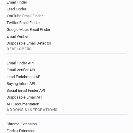
Email Finder
v*******@has-sante.fr
f********@has-sante.fr
Lead Finder
w********@has-sante.fr
j************@has-sante.fr
YouTube Email Finder
u******@has-sante.fr
r*******@has-sante.fr
Twitter Email Finder
d*******@has-sante.fr
x*********@has-sante.fr
Google Maps Email Finder
e******@has-sante.fr
i******@has-sante.fr
Email Verifier
l************@has-sante.fr
r********@has-sante.fr
Disposable Email Detector
t***********@has-sante.fr
m********@has-sante.fr
DEVELOPERS
h************@has-sante.fr
Email Finder API
e**********@has-sante.fr
n******@has-sante.fr
Email Verifier API
y*********@has-sante.fr
u*****@has-sante.fr
Lead Enrichment API
p********@has-sante.fr
r************@has-sante.fr
Buying Intent API
k**********@has-sante.fr
Social Email Finder API
p***********@has-sante.fr
p*******@has-sante.fr
Disposable Email API
c***********@has-sante.fr
API Documentation
r**********@has-sante.fr
ADDONS & INTEGRATIONS
v***********@has-sante.fr
m***********@has-sante.fr
z******@has-sante.fr
Chrome Extension
a********@has-sante.fr
j*******@has-sante.fr
Firefox Extension