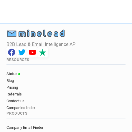
u********@has-sante.fr
x************@has-sante.fr
i************@has-sante.fr
f**********@has-sante.fr
l*******@has-sante.fr
q******@has-sante.fr
f**********@has-sante.fr
g*******@has-sante.fr
f********@has-sante.fr
g******@has-sante.fr
n********@has-sante.fr
B2B Lead & Email Intelligence API
a***********@has-sante.fr
j**********@has-sante.fr
y*****@has-sante.fr
RESOURCES
c******@has-sante.fr
p*********@has-sante.fr
d*****@has-sante.fr
x************@has-sante.fr
Status
t******@has-sante.fr
j***********@has-sante.fr
Blog
r*****@has-sante.fr
l*********@has-sante.fr
Pricing
d******@has-sante.fr
d*******@has-sante.fr
Referrals
g***********@has-sante.fr
Contact us
r************@has-sante.fr
Companies Index
PRODUCTS
e***********@has-sante.fr
b*********@has-sante.fr
u*******@has-sante.fr
b************@has-sante.fr
Company Email Finder
e******@has-sante.fr
e*****@has-sante.fr