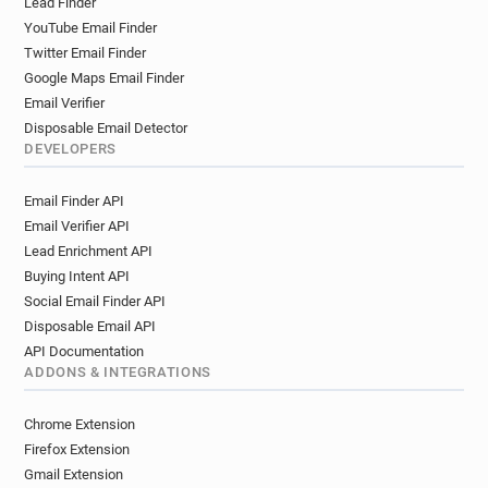
Lead Finder
x*****@hsbc.fr
c*****@hsbc.fr
YouTube Email Finder
j************@hsbc.fr
v**********@hsbc.fr
Twitter Email Finder
w*****@hsbc.fr
x**********@hsbc.fr
Google Maps Email Finder
r***********@hsbc.fr
r**********@hsbc.fr
Email Verifier
i*********@hsbc.fr
c*********@hsbc.fr
Disposable Email Detector
t*********@hsbc.fr
v*******@hsbc.fr
DEVELOPERS
f*******@hsbc.fr
k*********@hsbc.fr
Email Finder API
d**********@hsbc.fr
r********@hsbc.fr
Email Verifier API
l************@hsbc.fr
w******@hsbc.fr
Lead Enrichment API
g********@hsbc.fr
j************@hsbc.fr
Buying Intent API
s**********@hsbc.fr
w***********@hsbc.fr
Social Email Finder API
o*****@hsbc.fr
x**********@hsbc.fr
Disposable Email API
z******@hsbc.fr
i******@hsbc.fr
API Documentation
e***********@hsbc.fr
j************@hsbc.fr
ADDONS & INTEGRATIONS
f*****@hsbc.fr
o******@hsbc.fr
r**********@hsbc.fr
y************@hsbc.fr
Chrome Extension
x************@hsbc.fr
s***********@hsbc.fr
Firefox Extension
n***********@hsbc.fr
o*********@hsbc.fr
Gmail Extension