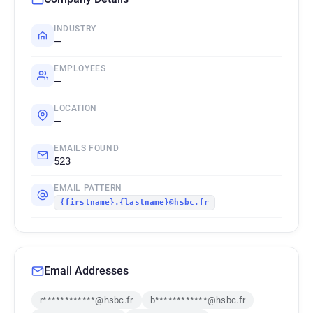
INDUSTRY
—
EMPLOYEES
—
LOCATION
—
EMAILS FOUND
523
EMAIL PATTERN
{firstname}.{lastname}@hsbc.fr
Email Addresses
r************@hsbc.fr
b************@hsbc.fr