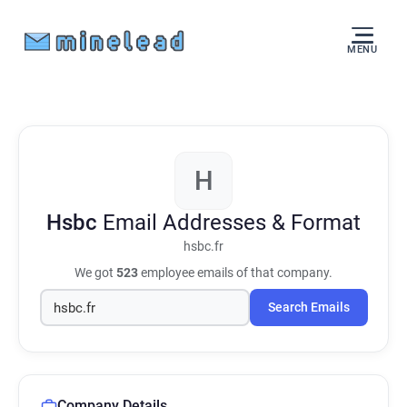
MENU
H
Hsbc
Email Addresses & Format
hsbc.fr
We got
523
employee emails of that company.
Search Emails
Company Details