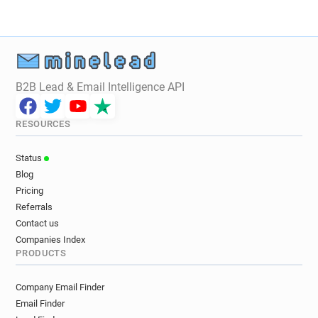
c********@hsbc.fr
o***********@hsbc.fr
o*********@hsbc.fr
j**********@hsbc.fr
g**********@hsbc.fr
j********@hsbc.fr
j***********@hsbc.fr
k*******@hsbc.fr
z*******@hsbc.fr
q**********@hsbc.fr
B2B Lead & Email Intelligence API
r*******@hsbc.fr
b******@hsbc.fr
f*****@hsbc.fr
v*******@hsbc.fr
RESOURCES
u************@hsbc.fr
o*****@hsbc.fr
w********@hsbc.fr
w**********@hsbc.fr
Status
z*****@hsbc.fr
h******@hsbc.fr
Blog
x******@hsbc.fr
h********@hsbc.fr
Pricing
w******@hsbc.fr
f*********@hsbc.fr
Referrals
a********@hsbc.fr
b********@hsbc.fr
Contact us
k**********@hsbc.fr
s******@hsbc.fr
Companies Index
PRODUCTS
u*********@hsbc.fr
b**********@hsbc.fr
x********@hsbc.fr
x************@hsbc.fr
Company Email Finder
f******@hsbc.fr
h*****@hsbc.fr
Email Finder
w***********@hsbc.fr
d************@hsbc.fr