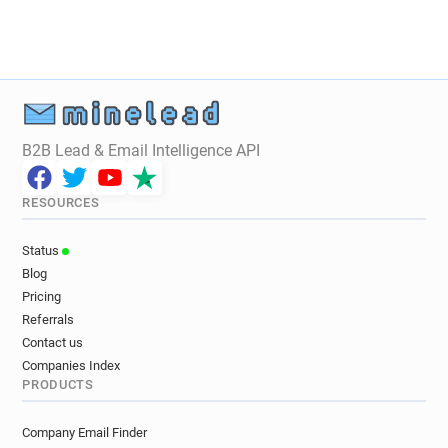
j************@hull.ac.uk
d*********@hull.ac.uk
j*********@hull.ac.uk
j******@hull.ac.uk
c**********@hull.ac.uk
f*****@hull.ac.uk
a************@hull.ac.uk
g********@hull.ac.uk
k*******@hull.ac.uk
y*********@hull.ac.uk
z******@hull.ac.uk
n******@hull.ac.uk
B2B Lead & Email Intelligence API
v************@hull.ac.uk
a*********@hull.ac.uk
g***********@hull.ac.uk
h**********@hull.ac.uk
RESOURCES
y***********@hull.ac.uk
q******@hull.ac.uk
e********@hull.ac.uk
d*********@hull.ac.uk
Status
k*****@hull.ac.uk
r*****@hull.ac.uk
Blog
d*****@hull.ac.uk
o*******@hull.ac.uk
Pricing
f********@hull.ac.uk
a*******@hull.ac.uk
Referrals
g***********@hull.ac.uk
m******@hull.ac.uk
Contact us
o********@hull.ac.uk
s******@hull.ac.uk
Companies Index
PRODUCTS
y***********@hull.ac.uk
z***********@hull.ac.uk
d********@hull.ac.uk
r*********@hull.ac.uk
Company Email Finder
b*********@hull.ac.uk
b********@hull.ac.uk