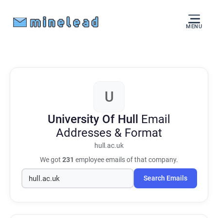
MENU
U
University Of Hull
Email
Addresses & Format
hull.ac.uk
We got
231
employee emails of that company.
Search Emails