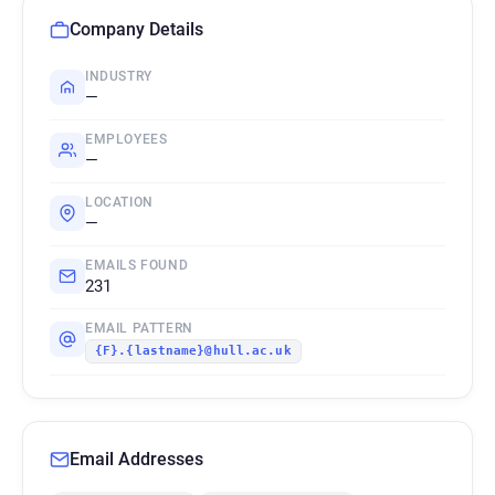
Company Details
INDUSTRY
—
EMPLOYEES
—
LOCATION
—
EMAILS FOUND
231
EMAIL PATTERN
{F}.{lastname}@hull.ac.uk
Email Addresses