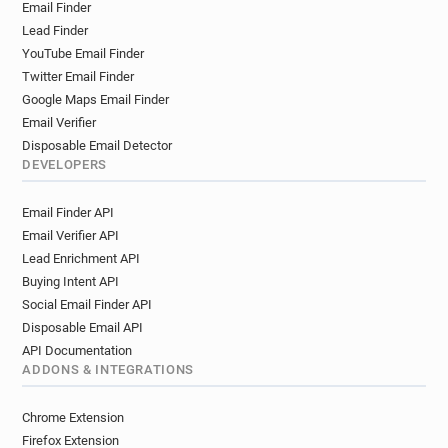
Email Finder
z************@hull.ac.uk
y************@hull.ac.uk
Lead Finder
r************@hull.ac.uk
p*********@hull.ac.uk
YouTube Email Finder
o*********@hull.ac.uk
s**********@hull.ac.uk
Twitter Email Finder
d********@hull.ac.uk
x*****@hull.ac.uk
Google Maps Email Finder
t*******@hull.ac.uk
t***********@hull.ac.uk
Email Verifier
q******@hull.ac.uk
r******@hull.ac.uk
Disposable Email Detector
m*******@hull.ac.uk
x******@hull.ac.uk
DEVELOPERS
m***********@hull.ac.uk
a******@hull.ac.uk
Email Finder API
m*****@hull.ac.uk
w*********@hull.ac.uk
Email Verifier API
k*****@hull.ac.uk
i*********@hull.ac.uk
Lead Enrichment API
v*****@hull.ac.uk
g************@hull.ac.uk
Buying Intent API
a*****@hull.ac.uk
x************@hull.ac.uk
Social Email Finder API
d*****@hull.ac.uk
y***********@hull.ac.uk
Disposable Email API
u*******@hull.ac.uk
r************@hull.ac.uk
API Documentation
k******@hull.ac.uk
d*****@hull.ac.uk
ADDONS & INTEGRATIONS
n*********@hull.ac.uk
d***********@hull.ac.uk
f*****@hull.ac.uk
b******@hull.ac.uk
Chrome Extension
q******@hull.ac.uk
s**********@hull.ac.uk
Firefox Extension