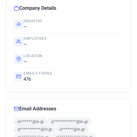
Company Details
INDUSTRY
—
EMPLOYEES
—
LOCATION
—
EMAILS FOUND
476
Email Addresses
m******@in.gr
q************@in.gr
q***********@in.gr
u******@in.gr
g*********@in.gr
a************@in.gr