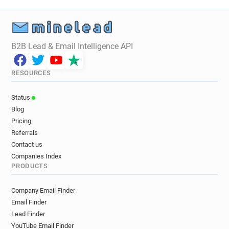
p*********@in.gr
z***********@in.gr
a**********@in.gr
p***********@in.gr
n********@in.gr
g*******@in.gr
y******@in.gr
n*****@in.gr
m***********@in.gr
r*****@in.gr
B2B Lead & Email Intelligence API
j***********@in.gr
d*********@in.gr
y******@in.gr
h************@in.gr
RESOURCES
v**********@in.gr
w******@in.gr
f*******@in.gr
j*********@in.gr
v*****@in.gr
i*********@in.gr
Status
i******@in.gr
r************@in.gr
s******@in.gr
Blog
n**********@in.gr
t*********@in.gr
Pricing
w******@in.gr
u*****@in.gr
l*****@in.gr
Referrals
p*****@in.gr
r********@in.gr
Contact us
v************@in.gr
w******@in.gr
l*****@in.gr
Companies Index
PRODUCTS
w********@in.gr
p************@in.gr
l**********@in.gr
o***********@in.gr
Company Email Finder
n************@in.gr
k************@in.gr
Email Finder
z********@in.gr
w******@in.gr
o********@in.gr
Lead Finder
y***********@in.gr
z******@in.gr
l********@in.gr
YouTube Email Finder