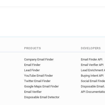
f********@joueclub.fr
a**
w***********@joueclub.fr
x**********@joueclub.fr
l
d************@joueclub.fr
l*********@joueclub.fr
z*
y************@joueclub.fr
a******@joueclub.fr
z****
PRODUCTS
DEVELOPERS
Company Email Finder
Email Finder API
Email Finder
Email Verifier API
Lead Finder
Lead Enrichment 
YouTube Email Finder
Buying Intent API
Twitter Email Finder
Social Email Finde
Google Maps Email Finder
Disposable Email 
Email Verifier
API Documentati
Disposable Email Detector