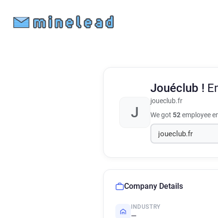
Jouéclub !
E
joueclub.fr
J
We got
52
employee em
Company Details
INDUSTRY
—