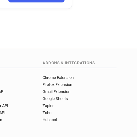
****@joueclub.fr
j*****@joueclub.fr
***********@joueclub.fr
s******@joueclub.fr
**********@joueclub.fr
o*********@joueclub.fr
****@joueclub.fr
ADDONS & INTEGRATIONS
Chrome Extension
Firefox Extension
API
Gmail Extension
Google Sheets
r API
Zapier
API
Zoho
on
Hubspot