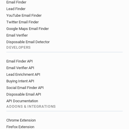
Email Finder
h*********@justice.gouv.fr
s******@justice.gouv.fr
Lead Finder
f******@justice.gouv.fr
j**********@justice.gouv.fr
YouTube Email Finder
f*********@justice.gouv.fr
i********@justice.gouv.fr
Twitter Email Finder
y*****@justice.gouv.fr
g**********@justice.gouv.fr
Google Maps Email Finder
w************@justice.gouv.fr
Email Verifier
q*****@justice.gouv.fr
t*******@justice.gouv.fr
Disposable Email Detector
r*******@justice.gouv.fr
DEVELOPERS
m**********@justice.gouv.fr
a******@justice.gouv.fr
Email Finder API
j*****@justice.gouv.fr
t*******@justice.gouv.fr
Email Verifier API
k************@justice.gouv.fr
Lead Enrichment API
d**********@justice.gouv.fr
Buying Intent API
l*********@justice.gouv.fr
v******@justice.gouv.fr
Social Email Finder API
e*****@justice.gouv.fr
n**********@justice.gouv.fr
Disposable Email API
b************@justice.gouv.fr
API Documentation
d*********@justice.gouv.fr
ADDONS & INTEGRATIONS
l**********@justice.gouv.fr
p*******@justice.gouv.fr
z*****@justice.gouv.fr
h*********@justice.gouv.fr
Chrome Extension
x******@justice.gouv.fr
q**********@justice.gouv.fr
Firefox Extension