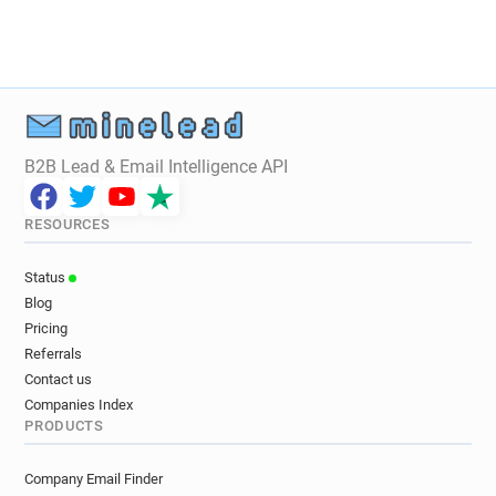
p*******@lapeyre.fr
s**********@lapeyre.fr
c***********@lapeyre.fr
y*****@lapeyre.fr
b************@lapeyre.fr
o******@lapeyre.fr
p*********@lapeyre.fr
b*******@lapeyre.fr
o*****@lapeyre.fr
w*******@lapeyre.fr
t*********@lapeyre.fr
m*********@lapeyre.fr
B2B Lead & Email Intelligence API
t************@lapeyre.fr
w*********@lapeyre.fr
z**********@lapeyre.fr
z*******@lapeyre.fr
RESOURCES
w********@lapeyre.fr
a*****@lapeyre.fr
k************@lapeyre.fr
n*****@lapeyre.fr
Status
l******@lapeyre.fr
w******@lapeyre.fr
Blog
y********@lapeyre.fr
c************@lapeyre.fr
Pricing
i*******@lapeyre.fr
v********@lapeyre.fr
Referrals
r********@lapeyre.fr
u************@lapeyre.fr
Contact us
l********@lapeyre.fr
n**********@lapeyre.fr
Companies Index
PRODUCTS
w***********@lapeyre.fr
f*****@lapeyre.fr
l*****@lapeyre.fr
j***********@lapeyre.fr
Company Email Finder
y***********@lapeyre.fr
v********@lapeyre.fr