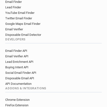
Email Finder
w*********@lapeyre.fr
q**********@lapeyre.fr
Lead Finder
r******@lapeyre.fr
i********@lapeyre.fr
YouTube Email Finder
y*******@lapeyre.fr
b*******@lapeyre.fr
Twitter Email Finder
t******@lapeyre.fr
h******@lapeyre.fr
Google Maps Email Finder
v********@lapeyre.fr
a**********@lapeyre.fr
Email Verifier
y**********@lapeyre.fr
b*********@lapeyre.fr
Disposable Email Detector
t*********@lapeyre.fr
l***********@lapeyre.fr
DEVELOPERS
h******@lapeyre.fr
n***********@lapeyre.fr
Email Finder API
v**********@lapeyre.fr
i************@lapeyre.fr
Email Verifier API
x*******@lapeyre.fr
i********@lapeyre.fr
Lead Enrichment API
g**********@lapeyre.fr
u**********@lapeyre.fr
Buying Intent API
a******@lapeyre.fr
m**********@lapeyre.fr
Social Email Finder API
v*****@lapeyre.fr
a********@lapeyre.fr
Disposable Email API
a******@lapeyre.fr
v*********@lapeyre.fr
API Documentation
g********@lapeyre.fr
p**********@lapeyre.fr
ADDONS & INTEGRATIONS
d*******@lapeyre.fr
g***********@lapeyre.fr
i********@lapeyre.fr
t**********@lapeyre.fr
Chrome Extension
n************@lapeyre.fr
g********@lapeyre.fr
Firefox Extension