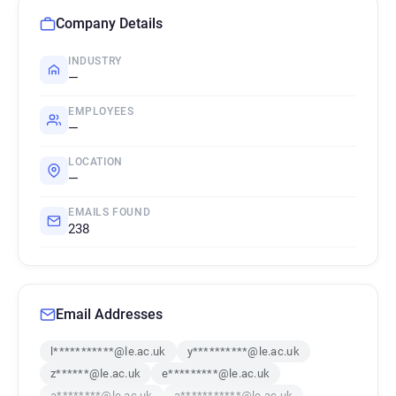
Company Details
INDUSTRY
—
EMPLOYEES
—
LOCATION
—
EMAILS FOUND
238
Email Addresses
l***********@le.ac.uk
y**********@le.ac.uk
z******@le.ac.uk
e*********@le.ac.uk
a********@le.ac.uk
a***********@le.ac.uk