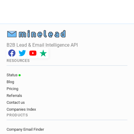
r******@lebonbon.fr
b**********@lebonbon.fr
b********@lebonbon.fr
f***********@lebonbon.fr
y********@lebonbon.fr
b**********@lebonbon.fr
e**********@lebonbon.fr
y******@lebonbon.fr
h******@lebonbon.fr
g******@lebonbon.fr
m******@lebonbon.fr
j******@lebonbon.fr
B2B Lead & Email Intelligence API
y*****@lebonbon.fr
c******@lebonbon.fr
o******@lebonbon.fr
l*********@lebonbon.fr
RESOURCES
u*********@lebonbon.fr
k*********@lebonbon.fr
n*********@lebonbon.fr
s******@lebonbon.fr
Status
s**********@lebonbon.fr
d*********@lebonbon.fr
Blog
e*******@lebonbon.fr
b******@lebonbon.fr
Pricing
e********@lebonbon.fr
b**********@lebonbon.fr
Referrals
q*******@lebonbon.fr
a***********@lebonbon.fr
Contact us
t**********@lebonbon.fr
o*******@lebonbon.fr
Companies Index
PRODUCTS
b***********@lebonbon.fr
o************@lebonbon.fr
h*******@lebonbon.fr
Company Email Finder
g************@lebonbon.fr
o*****@lebonbon.fr