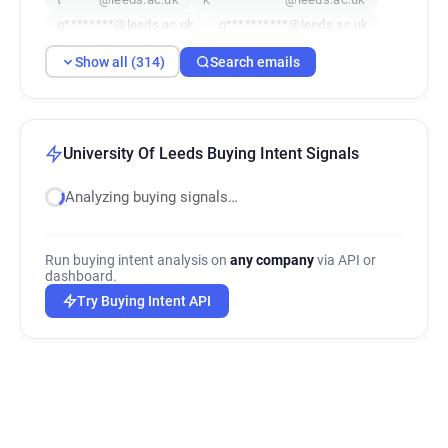
g********@leeds.ac.uk
g**********@leeds.ac.uk
i************@leeds.ac.uk
Show all (314)
Search emails
u***********@leeds.ac.uk
r*******@leeds.ac.uk
f*****@leeds.ac.uk
y******@leeds.ac.uk
i*******@leeds.ac.uk
j**********@leeds.ac.uk
l***********@leeds.ac.uk
e******@leeds.ac.uk
University Of Leeds Buying Intent Signals
j**********@leeds.ac.uk
p************@leeds.ac.uk
Analyzing buying signals…
x*****@leeds.ac.uk
f********@leeds.ac.uk
i*********@leeds.ac.uk
u************@leeds.ac.uk
k***********@leeds.ac.uk
c*********@leeds.ac.uk
Run buying intent analysis on
any company
via API or
f*****@leeds.ac.uk
i********@leeds.ac.uk
dashboard.
w********@leeds.ac.uk
u*********@leeds.ac.uk
Try Buying Intent API
k**********@leeds.ac.uk
q********@leeds.ac.uk
t**********@leeds.ac.uk
h*******@leeds.ac.uk
o*****@leeds.ac.uk
y********@leeds.ac.uk
o***********@leeds.ac.uk
k************@leeds.ac.uk
v*********@leeds.ac.uk