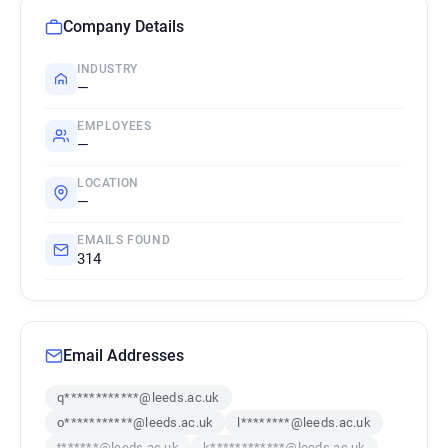
Company Details
INDUSTRY
—
EMPLOYEES
—
LOCATION
—
EMAILS FOUND
314
Email Addresses
q************@leeds.ac.uk
o***********@leeds.ac.uk
l********@leeds.ac.uk
t******@leeds.ac.uk
k************@leeds.ac.uk