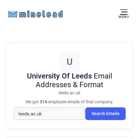
MENU
U
University Of Leeds
Email
Addresses & Format
leeds.ac.uk
We got
314
employee emails of that company.
Search Emails