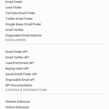
Email Finder
i*********@lequipe.fr
k*********@lequipe.fr
Lead Finder
m***********@lequipe.fr
r********@lequipe.fr
YouTube Email Finder
y************@lequipe.fr
t*******@lequipe.fr
Twitter Email Finder
p******@lequipe.fr
f************@lequipe.fr
Google Maps Email Finder
d**********@lequipe.fr
w******@lequipe.fr
Email Verifier
v*****@lequipe.fr
k*******@lequipe.fr
Disposable Email Detector
k***********@lequipe.fr
h*****@lequipe.fr
DEVELOPERS
d***********@lequipe.fr
b***********@lequipe.fr
Email Finder API
i**********@lequipe.fr
v***********@lequipe.fr
Email Verifier API
o*****@lequipe.fr
o*********@lequipe.fr
Lead Enrichment API
s*******@lequipe.fr
v********@lequipe.fr
Buying Intent API
j**********@lequipe.fr
b*********@lequipe.fr
Social Email Finder API
q******@lequipe.fr
e***********@lequipe.fr
Disposable Email API
x**********@lequipe.fr
f*******@lequipe.fr
API Documentation
s*********@lequipe.fr
v******@lequipe.fr
ADDONS & INTEGRATIONS
q************@lequipe.fr
p******@lequipe.fr
k**********@lequipe.fr
k*****@lequipe.fr
Chrome Extension
g******@lequipe.fr
v******@lequipe.fr
Firefox Extension