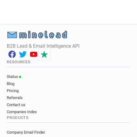
m***********@lequipe.fr
e*******@lequipe.fr
z*******@lequipe.fr
s********@lequipe.fr
p***********@lequipe.fr
f*****@lequipe.fr
g********@lequipe.fr
g*****@lequipe.fr
x*****@lequipe.fr
f*********@lequipe.fr
g********@lequipe.fr
h***********@lequipe.fr
B2B Lead & Email Intelligence API
w**********@lequipe.fr
h*****@lequipe.fr
f***********@lequipe.fr
e*****@lequipe.fr
RESOURCES
i********@lequipe.fr
n*********@lequipe.fr
a************@lequipe.fr
e******@lequipe.fr
Status
q*********@lequipe.fr
b************@lequipe.fr
Blog
m*****@lequipe.fr
x*******@lequipe.fr
Pricing
u*******@lequipe.fr
e********@lequipe.fr
Referrals
w*******@lequipe.fr
b******@lequipe.fr
Contact us
s********@lequipe.fr
g***********@lequipe.fr
Companies Index
PRODUCTS
z*****@lequipe.fr
m**********@lequipe.fr
l************@lequipe.fr
h********@lequipe.fr
Company Email Finder
q********@lequipe.fr
s********@lequipe.fr