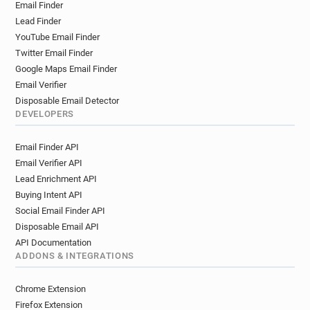
Email Finder
j*******@lesechos.fr
t************@lesechos.fr
Lead Finder
j*****@lesechos.fr
s************@lesechos.fr
YouTube Email Finder
v*******@lesechos.fr
f********@lesechos.fr
Twitter Email Finder
s*********@lesechos.fr
h*********@lesechos.fr
Google Maps Email Finder
r*********@lesechos.fr
a**********@lesechos.fr
Email Verifier
e*****@lesechos.fr
e**********@lesechos.fr
Disposable Email Detector
e******@lesechos.fr
y************@lesechos.fr
DEVELOPERS
t********@lesechos.fr
q********@lesechos.fr
Email Finder API
l**********@lesechos.fr
b************@lesechos.fr
Email Verifier API
u**********@lesechos.fr
m**********@lesechos.fr
Lead Enrichment API
o*******@lesechos.fr
d**********@lesechos.fr
Buying Intent API
d**********@lesechos.fr
d**********@lesechos.fr
Social Email Finder API
d*****@lesechos.fr
f***********@lesechos.fr
Disposable Email API
a*******@lesechos.fr
t********@lesechos.fr
API Documentation
d*****@lesechos.fr
m*****@lesechos.fr
ADDONS & INTEGRATIONS
j************@lesechos.fr
v********@lesechos.fr
q*****@lesechos.fr
q******@lesechos.fr
Chrome Extension
l*********@lesechos.fr
x*****@lesechos.fr
Firefox Extension