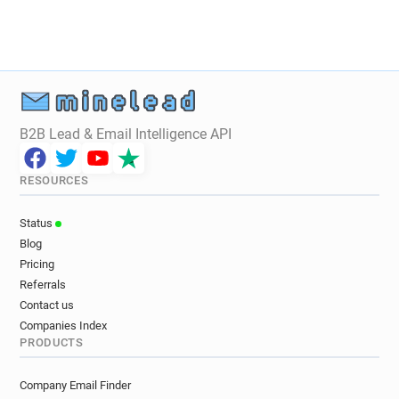
o*********@lesechos.fr
u*******@lesechos.fr
s*******@lesechos.fr
k***********@lesechos.fr
w************@lesechos.fr
m********@lesechos.fr
o***********@lesechos.fr
j******@lesechos.fr
p********@lesechos.fr
w******@lesechos.fr
t*********@lesechos.fr
j************@lesechos.fr
B2B Lead & Email Intelligence API
v**********@lesechos.fr
u*****@lesechos.fr
r********@lesechos.fr
l*****@lesechos.fr
RESOURCES
h*********@lesechos.fr
k**********@lesechos.fr
k******@lesechos.fr
c***********@lesechos.fr
Status
u************@lesechos.fr
Blog
f***********@lesechos.fr
y********@lesechos.fr
Pricing
x********@lesechos.fr
p******@lesechos.fr
Referrals
i*********@lesechos.fr
w**********@lesechos.fr
Contact us
p*****@lesechos.fr
t*****@lesechos.fr
Companies Index
PRODUCTS
a**********@lesechos.fr
o*********@lesechos.fr
y************@lesechos.fr
p*****@lesechos.fr
Company Email Finder
l*********@lesechos.fr
c**********@lesechos.fr