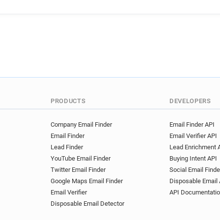
m********@london.ac.uk
e**********@london.ac.uk
g*****@london.ac.uk
w***
s*********@london.ac.uk
k******@london.ac.uk
f**
m*******@london.ac.uk
s
d*********@london.ac.uk
b*********@london.ac.uk
k*****@london.ac.uk
l***
PRODUCTS
DEVELOPERS
e*********@london.ac.uk
s******@london.ac.uk
x**
Company Email Finder
Email Finder API
Email Finder
Email Verifier API
h**********@london.ac.uk
Lead Finder
Lead Enrichment 
d************@london.ac.uk
YouTube Email Finder
Buying Intent API
p*********@london.ac.uk
Twitter Email Finder
Social Email Finde
i*********@london.ac.uk
Google Maps Email Finder
Disposable Email 
v*********@london.ac.uk
Email Verifier
API Documentati
r**********@london.ac.uk
Disposable Email Detector
z**********@london.ac.uk