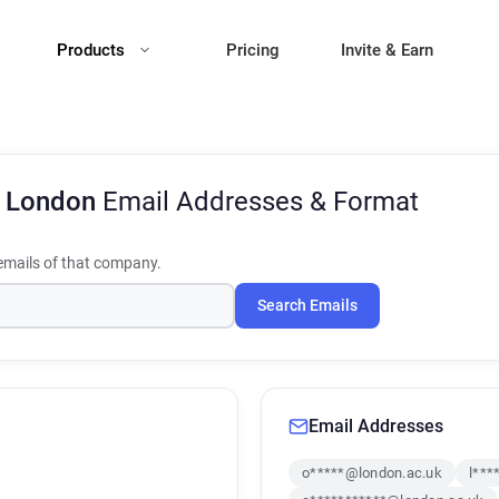
Products
Pricing
Invite & Earn
f London
Email Addresses & Format
mails of that company.
Search Emails
Email Addresses
o*****@london.ac.uk
l***