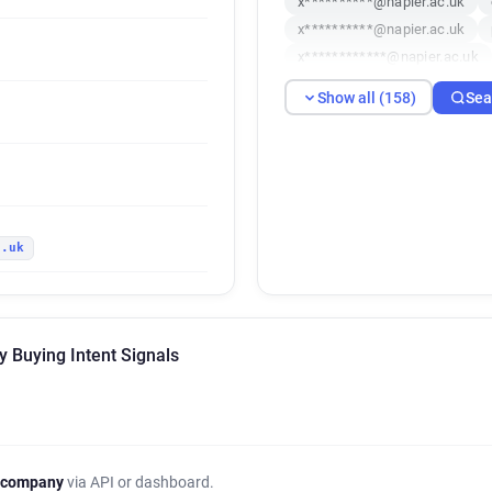
x**********@napier.ac.uk
x**********@napier.ac.uk
x************@napier.ac.uk
i**********@napier.ac.uk
Show all (158)
Sea
x***********@napier.ac.uk
p*******@napier.ac.uk
n*
b*******@napier.ac.uk
x*
j*******@napier.ac.uk
p**
x********@napier.ac.uk
e*
c.uk
g********@napier.ac.uk
o
t*******@napier.ac.uk
h**
s***********@napier.ac.uk
m**********@napier.ac.uk
y Buying Intent Signals
f***********@napier.ac.uk
e***********@napier.ac.uk
s********@napier.ac.uk
a
p*****@napier.ac.uk
o***
j*******@napier.ac.uk
t**
 company
via API or dashboard.