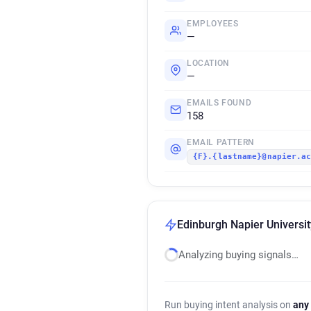
EMPLOYEES
—
LOCATION
—
EMAILS FOUND
158
EMAIL PATTERN
{F}.{lastname}@napier.a
Edinburgh Napier Universit
Analyzing buying signals…
Run buying intent analysis on
any