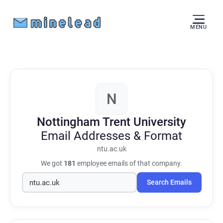
MENU
N
Nottingham Trent University
Email Addresses & Format
ntu.ac.uk
We got
181
employee emails of that company.
Search Emails