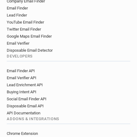
Company Email Finder
q*****@ntu.ac.uk
o************@ntu.ac.uk
Email Finder
b*****@ntu.ac.uk
h***********@ntu.ac.uk
Lead Finder
g***********@ntu.ac.uk
q*********@ntu.ac.uk
YouTube Email Finder
v*****@ntu.ac.uk
x*********@ntu.ac.uk
Twitter Email Finder
i**********@ntu.ac.uk
m******@ntu.ac.uk
Google Maps Email Finder
a************@ntu.ac.uk
p********@ntu.ac.uk
Email Verifier
b******@ntu.ac.uk
d******@ntu.ac.uk
Disposable Email Detector
DEVELOPERS
e*********@ntu.ac.uk
j*******@ntu.ac.uk
q***********@ntu.ac.uk
t************@ntu.ac.uk
Email Finder API
u*****@ntu.ac.uk
q**********@ntu.ac.uk
Email Verifier API
o*******@ntu.ac.uk
e*****@ntu.ac.uk
Lead Enrichment API
l*********@ntu.ac.uk
f*******@ntu.ac.uk
Buying Intent API
y******@ntu.ac.uk
f*****@ntu.ac.uk
Social Email Finder API
f************@ntu.ac.uk
l**********@ntu.ac.uk
Disposable Email API
r*******@ntu.ac.uk
r***********@ntu.ac.uk
API Documentation
g******@ntu.ac.uk
f***********@ntu.ac.uk
ADDONS & INTEGRATIONS
c************@ntu.ac.uk
n************@ntu.ac.uk
Chrome Extension
t*****@ntu.ac.uk
j*****@ntu.ac.uk