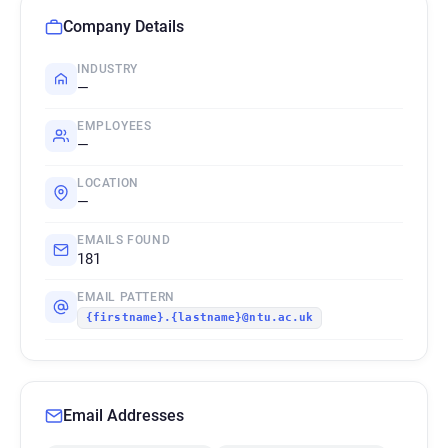
Company Details
INDUSTRY
—
EMPLOYEES
—
LOCATION
—
EMAILS FOUND
181
EMAIL PATTERN
{firstname}.{lastname}@ntu.ac.uk
Email Addresses