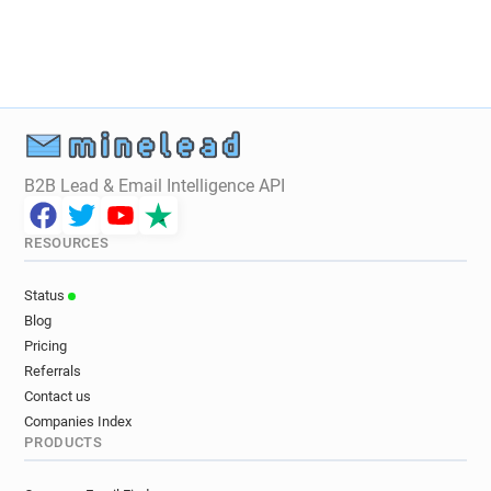
k*********@ntu.ac.uk
e*****@ntu.ac.uk
i*****@ntu.ac.uk
o*****@ntu.ac.uk
t********@ntu.ac.uk
r******@ntu.ac.uk
m**********@ntu.ac.uk
o*****@ntu.ac.uk
d************@ntu.ac.uk
q*******@ntu.ac.uk
n*****@ntu.ac.uk
n*******@ntu.ac.uk
d***********@ntu.ac.uk
i******@ntu.ac.uk
B2B Lead & Email Intelligence API
z************@ntu.ac.uk
w***********@ntu.ac.uk
g**********@ntu.ac.uk
u******@ntu.ac.uk
RESOURCES
g*****@ntu.ac.uk
i******@ntu.ac.uk
e*******@ntu.ac.uk
h********@ntu.ac.uk
Status
y***********@ntu.ac.uk
r******@ntu.ac.uk
Blog
l**********@ntu.ac.uk
r*****@ntu.ac.uk
Pricing
t******@ntu.ac.uk
r*****@ntu.ac.uk
Referrals
e********@ntu.ac.uk
r*****@ntu.ac.uk
Contact us
Companies Index
h*******@ntu.ac.uk
a*******@ntu.ac.uk
PRODUCTS
u*********@ntu.ac.uk
t*****@ntu.ac.uk
k***********@ntu.ac.uk
x*******@ntu.ac.uk