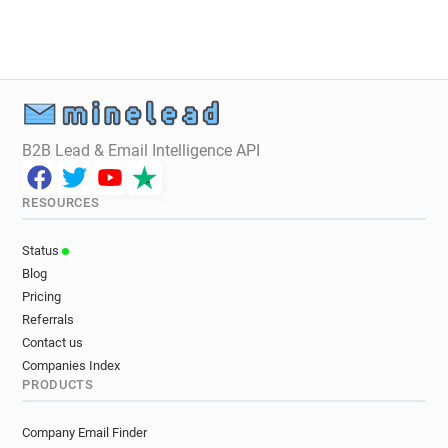
v********@pagepersonnel.fr
g**********@pagepersonnel.fr
w***********@pagepersonnel.fr
z******@pagepersonnel.fr
b******@pagepersonnel.fr
v***********@pagepersonnel.fr
B2B Lead & Email Intelligence API
s************@pagepersonnel.fr
j******@pagepersonnel.fr
RESOURCES
b*********@pagepersonnel.fr
v***********@pagepersonnel.fr
Status
j************@pagepersonnel.fr
Blog
r********@pagepersonnel.fr
Pricing
v*****@pagepersonnel.fr
Referrals
s*********@pagepersonnel.fr
Contact us
d**********@pagepersonnel.fr
Companies Index
PRODUCTS
r***********@pagepersonnel.fr
b*********@pagepersonnel.fr
Company Email Finder
b********@pagepersonnel.fr