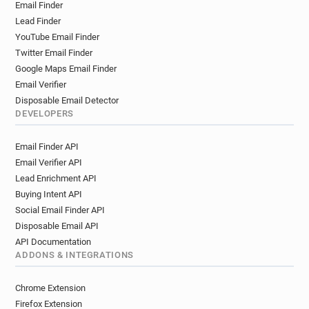
Email Finder
x***********@pagepersonnel.fr
Lead Finder
w**********@pagepersonnel.fr
YouTube Email Finder
t***********@pagepersonnel.fr
Twitter Email Finder
g*********@pagepersonnel.fr
Google Maps Email Finder
b************@pagepersonnel.fr
Email Verifier
c*****@pagepersonnel.fr
Disposable Email Detector
a*******@pagepersonnel.fr
DEVELOPERS
d********@pagepersonnel.fr
Email Finder API
h*****@pagepersonnel.fr
Email Verifier API
e************@pagepersonnel.fr
Lead Enrichment API
y**********@pagepersonnel.fr
Buying Intent API
a********@pagepersonnel.fr
Social Email Finder API
g*********@pagepersonnel.fr
Disposable Email API
i*********@pagepersonnel.fr
API Documentation
i*******@pagepersonnel.fr
ADDONS & INTEGRATIONS
w***********@pagepersonnel.fr
l***********@pagepersonnel.fr
Chrome Extension
b**********@pagepersonnel.fr
Firefox Extension