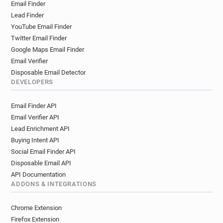
Email Finder
d*********@pagesjaunes.fr
Lead Finder
s*******@pagesjaunes.fr
YouTube Email Finder
o********@pagesjaunes.fr
Twitter Email Finder
e**********@pagesjaunes.fr
Google Maps Email Finder
a*****@pagesjaunes.fr
Email Verifier
i***********@pagesjaunes.fr
Disposable Email Detector
q********@pagesjaunes.fr
DEVELOPERS
f**********@pagesjaunes.fr
Email Finder API
v**********@pagesjaunes.fr
Email Verifier API
l*********@pagesjaunes.fr
Lead Enrichment API
e********@pagesjaunes.fr
Buying Intent API
y**********@pagesjaunes.fr
Social Email Finder API
e******@pagesjaunes.fr
d******@pagesjaunes.fr
Disposable Email API
u*******@pagesjaunes.fr
g******@pagesjaunes.fr
API Documentation
v**********@pagesjaunes.fr
ADDONS & INTEGRATIONS
q*******@pagesjaunes.fr
x******@pagesjaunes.fr
c*****@pagesjaunes.fr
b*****@pagesjaunes.fr
Chrome Extension
p*****@pagesjaunes.fr
Firefox Extension