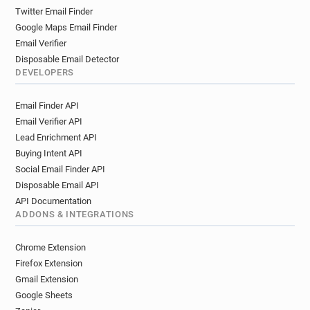
q***********@parisnanterre.fr
Twitter Email Finder
w******@parisnanterre.fr
Google Maps Email Finder
g***********@parisnanterre.fr
Email Verifier
y************@parisnanterre.fr
Disposable Email Detector
t*****@parisnanterre.fr
DEVELOPERS
x**********@parisnanterre.fr
Email Finder API
l*********@parisnanterre.fr
Email Verifier API
p********@parisnanterre.fr
s*****@parisnanterre.fr
Lead Enrichment API
m*****@parisnanterre.fr
i*********@parisnanterre.fr
Buying Intent API
o*******@parisnanterre.fr
Social Email Finder API
r**********@parisnanterre.fr
Disposable Email API
q********@parisnanterre.fr
API Documentation
i**********@parisnanterre.fr
ADDONS & INTEGRATIONS
q*******@parisnanterre.fr
j**********@parisnanterre.fr
Chrome Extension
p******@parisnanterre.fr
Firefox Extension
e************@parisnanterre.fr
Gmail Extension
Google Sheets
u*********@parisnanterre.fr