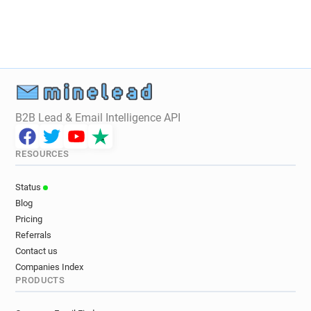
l***********@qmu.ac.uk
y*********@qmu.ac.uk
u************@qmu.ac.uk
g************@qmu.ac.uk
u*******@qmu.ac.uk
n**********@qmu.ac.uk
t************@qmu.ac.uk
w************@qmu.ac.uk
d***********@qmu.ac.uk
s*********@qmu.ac.uk
j**********@qmu.ac.uk
h******@qmu.ac.uk
h************@qmu.ac.uk
B2B Lead & Email Intelligence API
c*********@qmu.ac.uk
e***********@qmu.ac.uk
e************@qmu.ac.uk
o*********@qmu.ac.uk
RESOURCES
v*******@qmu.ac.uk
c************@qmu.ac.uk
n*********@qmu.ac.uk
x******@qmu.ac.uk
Status
n********@qmu.ac.uk
u*******@qmu.ac.uk
Blog
y************@qmu.ac.uk
z*********@qmu.ac.uk
Pricing
b********@qmu.ac.uk
g******@qmu.ac.uk
Referrals
y***********@qmu.ac.uk
j*********@qmu.ac.uk
Contact us
Companies Index
r*********@qmu.ac.uk
k******@qmu.ac.uk
PRODUCTS
i*********@qmu.ac.uk
o*********@qmu.ac.uk
n*******@qmu.ac.uk
e*****@qmu.ac.uk