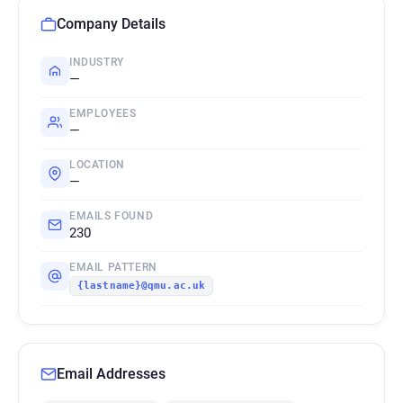
Company Details
INDUSTRY
—
EMPLOYEES
—
LOCATION
—
EMAILS FOUND
230
EMAIL PATTERN
{lastname}@qmu.ac.uk
Email Addresses