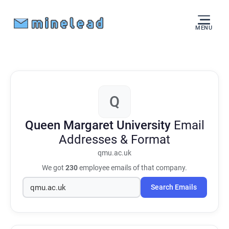
MENU
Q
Queen Margaret University
Email
Addresses & Format
qmu.ac.uk
We got
230
employee emails of that company.
Search Emails