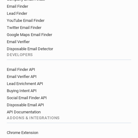
v*********@republicain-lorrain.fr
Email Finder
x********@republicain-lorrain.fr
Lead Finder
p********@republicain-lorrain.fr
YouTube Email Finder
y*******@republicain-lorrain.fr
Twitter Email Finder
y*******@republicain-lorrain.fr
Google Maps Email Finder
e*****@republicain-lorrain.fr
Email Verifier
j*********@republicain-lorrain.fr
Disposable Email Detector
a***********@republicain-lorrain.fr
DEVELOPERS
e**********@republicain-lorrain.fr
Email Finder API
u************@republicain-lorrain.fr
Email Verifier API
q**********@republicain-lorrain.fr
Lead Enrichment API
k********@republicain-lorrain.fr
Buying Intent API
g************@republicain-lorrain.fr
Social Email Finder API
b***********@republicain-lorrain.fr
Disposable Email API
k*********@republicain-lorrain.fr
API Documentation
e**********@republicain-lorrain.fr
ADDONS & INTEGRATIONS
r*********@republicain-lorrain.fr
k******@republicain-lorrain.fr
Chrome Extension