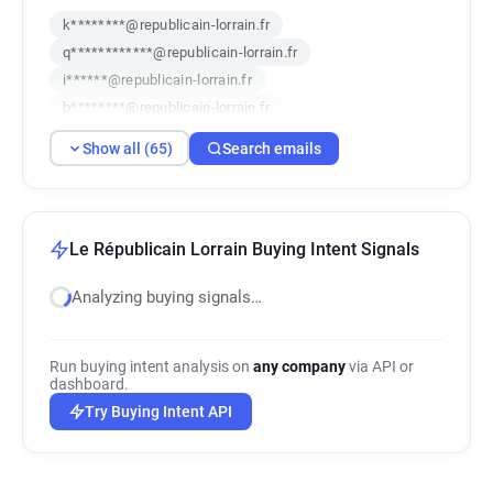
k********@republicain-lorrain.fr
q************@republicain-lorrain.fr
i******@republicain-lorrain.fr
b********@republicain-lorrain.fr
k******@republicain-lorrain.fr
Show all (65)
Search emails
x******@republicain-lorrain.fr
j**********@republicain-lorrain.fr
x********@republicain-lorrain.fr
t********@republicain-lorrain.fr
Le Républicain Lorrain Buying Intent Signals
l*******@republicain-lorrain.fr
Analyzing buying signals…
n************@republicain-lorrain.fr
u************@republicain-lorrain.fr
m*********@republicain-lorrain.fr
Run buying intent analysis on
any company
via API or
b************@republicain-lorrain.fr
dashboard.
h********@republicain-lorrain.fr
Try Buying Intent API
p*****@republicain-lorrain.fr
f*********@republicain-lorrain.fr
d*********@republicain-lorrain.fr