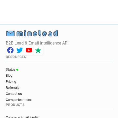
d********@republicain-lorrain.fr
g********@republicain-lorrain.fr
o********@republicain-lorrain.fr
y*****@republicain-lorrain.fr
x************@republicain-lorrain.fr
l************@republicain-lorrain.fr
B2B Lead & Email Intelligence API
u***********@republicain-lorrain.fr
r*********@republicain-lorrain.fr
RESOURCES
c********@republicain-lorrain.fr
s*****@republicain-lorrain.fr
Status
p*******@republicain-lorrain.fr
Blog
m**********@republicain-lorrain.fr
Pricing
s********@republicain-lorrain.fr
Referrals
k******@republicain-lorrain.fr
Contact us
g******@republicain-lorrain.fr
Companies Index
PRODUCTS
b*****@republicain-lorrain.fr
z***********@republicain-lorrain.fr
Company Email Finder