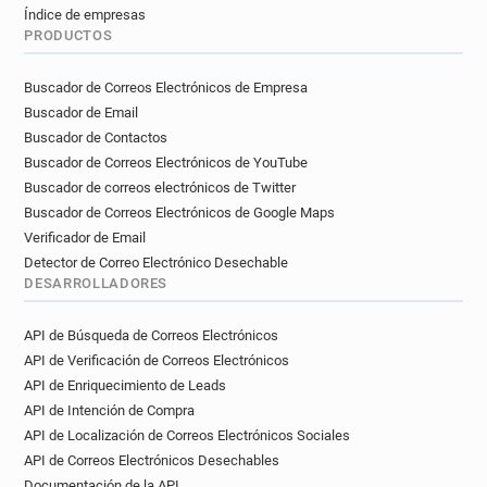
Índice de empresas
u*******@ahdb.org.uk
w***********@ahdb.org.uk
PRODUCTOS
p*****@ahdb.org.uk
m******@ahdb.org.uk
Buscador de Correos Electrónicos de Empresa
Buscador de Email
Buscador de Contactos
Buscador de Correos Electrónicos de YouTube
Buscador de correos electrónicos de Twitter
Buscador de Correos Electrónicos de Google Maps
Verificador de Email
Detector de Correo Electrónico Desechable
DESARROLLADORES
API de Búsqueda de Correos Electrónicos
API de Verificación de Correos Electrónicos
API de Enriquecimiento de Leads
API de Intención de Compra
API de Localización de Correos Electrónicos Sociales
API de Correos Electrónicos Desechables
Documentación de la API