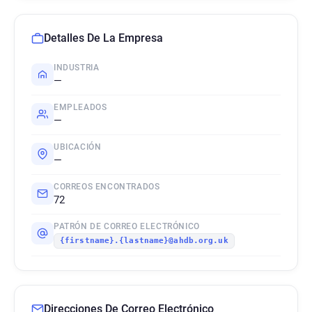
Detalles De La Empresa
INDUSTRIA
—
EMPLEADOS
—
UBICACIÓN
—
CORREOS ENCONTRADOS
72
PATRÓN DE CORREO ELECTRÓNICO
{firstname}.{lastname}@ahdb.org.uk
Direcciones De Correo Electrónico