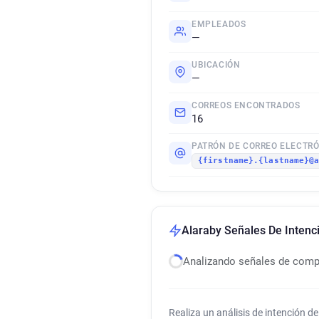
EMPLEADOS
—
UBICACIÓN
—
CORREOS ENCONTRADOS
16
PATRÓN DE CORREO ELECTR
{firstname}.{lastname}@
Alaraby Señales De Inten
Analizando señales de com
Realiza un análisis de intención 