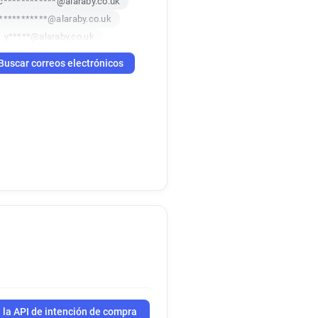
c************@alaraby.co.uk
***********@alaraby.co.uk
y*****@alaraby.co.uk
c********@alaraby.co.uk
Buscar correos electrónicos
s***********@alaraby.co.uk
*******@alaraby.co.uk
a********@alaraby.co.uk
 la API de intención de compra