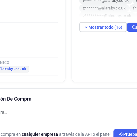
t*********@alaraby.co.uk
z*******@alaraby.co.uk
f*
z**********@alaraby.co.uk
e***********@alaraby.co.uk
Mostrar todo (16)
d***********@alaraby.co.uk
r********@alaraby.co.uk
i
s*********@alaraby.co.uk
ÓNICO
alaraby.co.uk
ción De Compra
pra…
de compra en
cualquier empresa
a través de la API o el panel.
Prueba