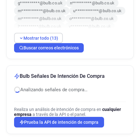
g**********@bulb.co.uk
n**********@bulb.co.uk
m***********@bulb.co.uk
u************@bulb.co.uk
m*********@bulb.co.uk
o**********@bulb.co.uk
l**********@bulb.co.uk
v*********@bulb.co.uk
b*********@bulb.co.uk
d*******@bulb.co.uk
Mostrar todo (13)
o************@bulb.co.uk
f*********@bulb.co.uk
Buscar correos electrónicos
k*********@bulb.co.uk
Bulb Señales De Intención De Compra
Analizando señales de compra…
Realiza un análisis de intención de compra en
cualquier
empresa
a través de la API o el panel.
Prueba la API de intención de compra