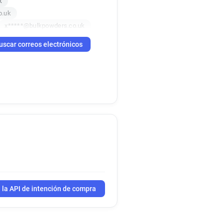
k
o.uk
x*****@bulkpowders.co.uk
k
uscar correos electrónicos
o.uk
o.uk
 la API de intención de compra