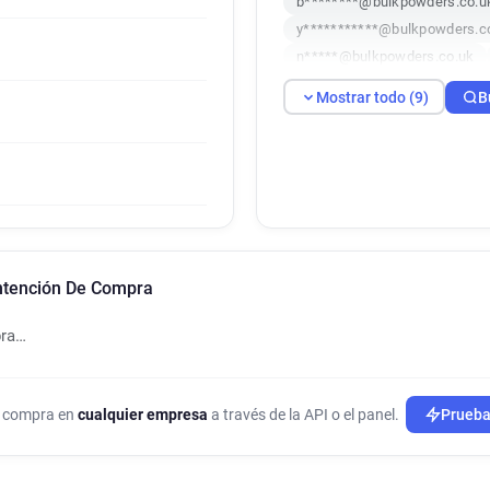
b********@bulkpowders.co.u
y***********@bulkpowders.c
n*****@bulkpowders.co.uk
s********@bulkpowders.co.u
Mostrar todo (9)
B
c***********@bulkpowders.c
l*****@bulkpowders.co.uk
h***********@bulkpowders.c
ntención De Compra
pra…
de compra en
cualquier empresa
a través de la API o el panel.
Prueba