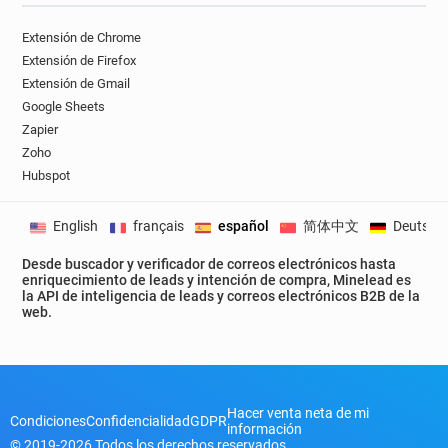
o***********@ca-centreloire.fr
Extensión de Chrome
n*********@ca-centreloire.fr
Extensión de Firefox
c*********@ca-centreloire.fr
Extensión de Gmail
v************@ca-centreloire.fr
Google Sheets
c********@ca-centreloire.fr
Zapier
n******@ca-centreloire.fr
Zoho
a***********@ca-centreloire.fr
Hubspot
h*********@ca-centreloire.fr
r*********@ca-centreloire.fr
English
français
español
简体中文
Deutsch
f********@ca-centreloire.fr
Desde buscador y verificador de correos electrónicos hasta
b*********@ca-centreloire.fr
enriquecimiento de leads y intención de compra, Minelead es
x********@ca-centreloire.fr
la API de inteligencia de leads y correos electrónicos B2B de la
web.
c**********@ca-centreloire.fr
y******@ca-centreloire.fr
j*******@ca-centreloire.fr
e*******@ca-centreloire.fr
h*********@ca-centreloire.fr
Hacer venta neta de mi
i******@ca-centreloire.fr
b*******@ca-centreloire.fr
Condiciones
Confidencialidad
GDPR
información
d*********@ca-centreloire.fr
© 2019-2026 Todos los derechos reservados.