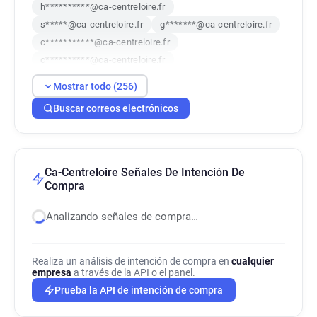
h**********@ca-centreloire.fr
s*****@ca-centreloire.fr
g*******@ca-centreloire.fr
c***********@ca-centreloire.fr
c**********@ca-centreloire.fr
a*****@ca-centreloire.fr
Mostrar todo (256)
z***********@ca-centreloire.fr
Buscar correos electrónicos
s*********@ca-centreloire.fr
m*********@ca-centreloire.fr
s***********@ca-centreloire.fr
j*********@ca-centreloire.fr
Ca-Centreloire Señales De Intención De
n*******@ca-centreloire.fr
Compra
j********@ca-centreloire.fr
Analizando señales de compra…
t***********@ca-centreloire.fr
q*********@ca-centreloire.fr
m*********@ca-centreloire.fr
Realiza un análisis de intención de compra en
cualquier
empresa
w*****@ca-centreloire.fr
a través de la API o el panel.
y********@ca-centreloire.fr
Prueba la API de intención de compra
z***********@ca-centreloire.fr