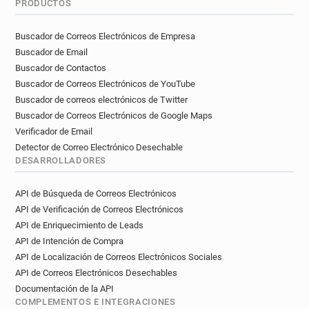
PRODUCTOS
d**********@ca-centreloire.fr
j********@ca-centreloire.fr
f*****@ca-centreloire.fr
Buscador de Correos Electrónicos de Empresa
p******@ca-centreloire.fr
r******@ca-centreloire.fr
Buscador de Email
i*****@ca-centreloire.fr
d*****@ca-centreloire.fr
Buscador de Contactos
i**********@ca-centreloire.fr
Buscador de Correos Electrónicos de YouTube
t********@ca-centreloire.fr
Buscador de correos electrónicos de Twitter
e************@ca-centreloire.fr
Buscador de Correos Electrónicos de Google Maps
w*****@ca-centreloire.fr
Verificador de Email
w*********@ca-centreloire.fr
Detector de Correo Electrónico Desechable
DESARROLLADORES
j*******@ca-centreloire.fr
i******@ca-centreloire.fr
o*******@ca-centreloire.fr
g******@ca-centreloire.fr
API de Búsqueda de Correos Electrónicos
n**********@ca-centreloire.fr
API de Verificación de Correos Electrónicos
k********@ca-centreloire.fr
API de Enriquecimiento de Leads
f******@ca-centreloire.fr
API de Intención de Compra
n***********@ca-centreloire.fr
API de Localización de Correos Electrónicos Sociales
d**********@ca-centreloire.fr
API de Correos Electrónicos Desechables
y**********@ca-centreloire.fr
Documentación de la API
COMPLEMENTOS E INTEGRACIONES
g******@ca-centreloire.fr