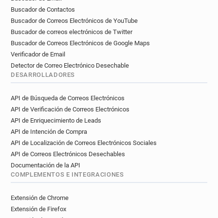
t********@cea.fr
f**********@cea.fr
Buscador de Contactos
c*****@cea.fr
s********@cea.fr
Buscador de Correos Electrónicos de YouTube
d*********@cea.fr
f*****@cea.fr
Buscador de correos electrónicos de Twitter
a************@cea.fr
i************@cea.fr
Buscador de Correos Electrónicos de Google Maps
e************@cea.fr
v*******@cea.fr
Verificador de Email
z*******@cea.fr
c*****@cea.fr
Detector de Correo Electrónico Desechable
s***********@cea.fr
m*********@cea.fr
DESARROLLADORES
i***********@cea.fr
j************@cea.fr
API de Búsqueda de Correos Electrónicos
b*****@cea.fr
a********@cea.fr
API de Verificación de Correos Electrónicos
m************@cea.fr
t***********@cea.fr
API de Enriquecimiento de Leads
n*******@cea.fr
a*******@cea.fr
API de Intención de Compra
l**********@cea.fr
o*******@cea.fr
API de Localización de Correos Electrónicos Sociales
f*****@cea.fr
e*******@cea.fr
v*******@cea.fr
API de Correos Electrónicos Desechables
d**********@cea.fr
p*********@cea.fr
Documentación de la API
c*****@cea.fr
d*********@cea.fr
COMPLEMENTOS E INTEGRACIONES
r***********@cea.fr
w*******@cea.fr
i********@cea.fr
a*********@cea.fr
Extensión de Chrome
r******@cea.fr
m*****@cea.fr
Extensión de Firefox