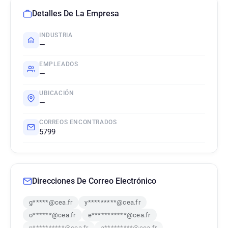
Detalles De La Empresa
INDUSTRIA
—
EMPLEADOS
—
UBICACIÓN
—
CORREOS ENCONTRADOS
5799
Direcciones De Correo Electrónico
g*****@cea.fr
y*********@cea.fr
o******@cea.fr
e***********@cea.fr
n**********@cea.fr
a*********@cea.fr