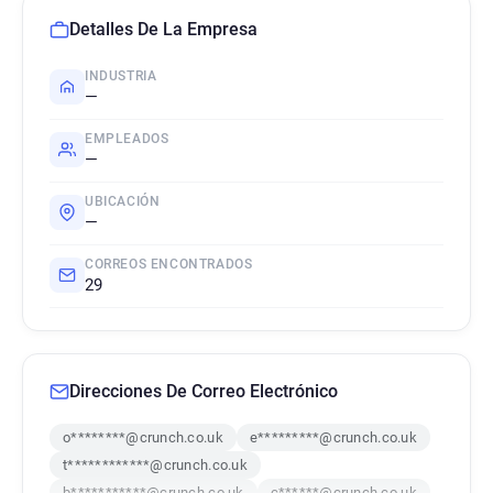
Detalles De La Empresa
INDUSTRIA
—
EMPLEADOS
—
UBICACIÓN
—
CORREOS ENCONTRADOS
29
Direcciones De Correo Electrónico
o********@crunch.co.uk
e*********@crunch.co.uk
t************@crunch.co.uk
b***********@crunch.co.uk
c******@crunch.co.uk