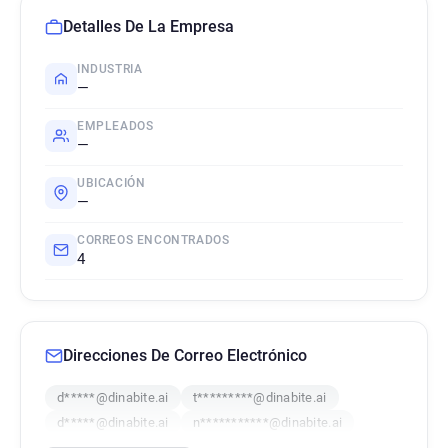
Detalles De La Empresa
INDUSTRIA
—
EMPLEADOS
—
UBICACIÓN
—
CORREOS ENCONTRADOS
4
Direcciones De Correo Electrónico
d*****@dinabite.ai
t*********@dinabite.ai
d*****@dinabite.ai
n***********@dinabite.ai