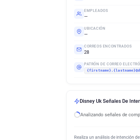
EMPLEADOS
—
UBICACIÓN
—
CORREOS ENCONTRADOS
28
PATRÓN DE CORREO ELECTR
{firstname}.{lastname}@
Disney Uk Señales De Int
Analizando señales de com
Realiza un análisis de intención 