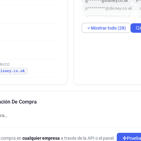
g*******@disney.co.uk
v*
p*********@disney.co.uk
w********@disney.co.uk
p
p************@disney.co.uk
Mostrar todo (28)
f********@disney.co.uk
a
t**********@disney.co.uk
a*********@disney.co.uk
n*********@disney.co.uk
j******@disney.co.uk
g***
ÓNICO
disney.co.uk
t************@disney.co.uk
v*******@disney.co.uk
h*
v******@disney.co.uk
v**
l********@disney.co.uk
y*
ención De Compra
pra…
de compra en
cualquier empresa
a través de la API o el panel.
Prueba