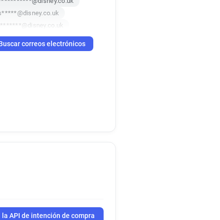
***********@disney.co.uk
s*****@disney.co.uk
*******@disney.co.uk
q**********@disney.co.uk
Buscar correos electrónicos
*********@disney.co.uk
i**********@disney.co.uk
s************@disney.co.uk
i********@disney.co.uk
*********@disney.co.uk
l************@disney.co.uk
**********@disney.co.uk
******@disney.co.uk
******@disney.co.uk
 la API de intención de compra