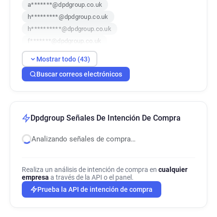
a*******@dpdgroup.co.uk
h*********@dpdgroup.co.uk
h**********@dpdgroup.co.uk
f*******@dpdgroup.co.uk
k********@dpdgroup.co.uk
Mostrar todo (43)
q********@dpdgroup.co.uk
Buscar correos electrónicos
j***********@dpdgroup.co.uk
s*****@dpdgroup.co.uk
g*********@dpdgroup.co.uk
o***********@dpdgroup.co.uk
o*****@dpdgroup.co.uk
q*****@dpdgroup.co.uk
Dpdgroup Señales De Intención De Compra
o***********@dpdgroup.co.uk
d******@dpdgroup.co.uk
h******@dpdgroup.co.uk
Analizando señales de compra…
y***********@dpdgroup.co.uk
c*****@dpdgroup.co.uk
m******@dpdgroup.co.uk
Realiza un análisis de intención de compra en
cualquier
t*****@dpdgroup.co.uk
p******@dpdgroup.co.uk
empresa
a través de la API o el panel.
a**********@dpdgroup.co.uk
Prueba la API de intención de compra
o******@dpdgroup.co.uk
b*********@dpdgroup.co.uk