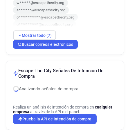
w******@escapethecity.org
a*******@escapethecity.org
o************@escapethecity.org
o***********@escapethecity.org
m*********@escapethecity.org
Mostrar todo (7)
v*******@escapethecity.org
Buscar correos electrónicos
z******@escapethecity.org
Escape The City Señales De Intención De
Compra
Analizando señales de compra…
Realiza un análisis de intención de compra en
cualquier
empresa
a través de la API o el panel.
Prueba la API de intención de compra