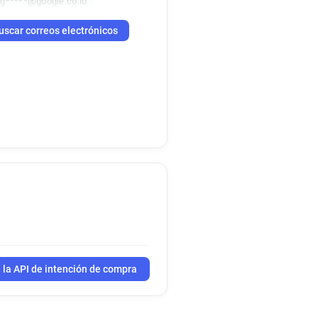
g*****@google.co.id
uscar correos electrónicos
 la API de intención de compra