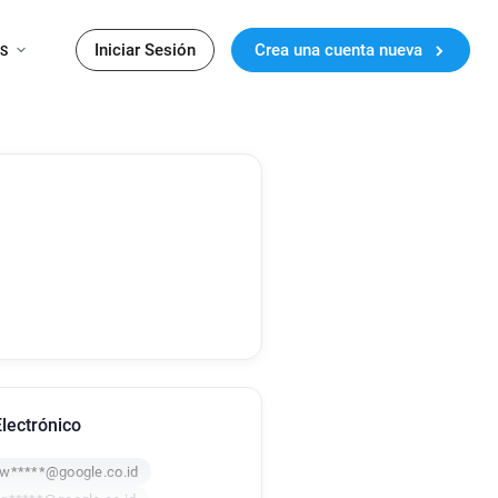
Iniciar Sesión
Crea una cuenta nueva
ES
lectrónico
w*****@google.co.id