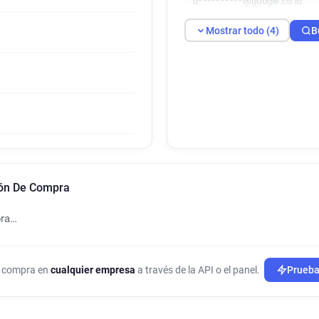
b**********@google.co.id
Mostrar todo (4)
B
ión De Compra
pra…
de compra en
cualquier empresa
a través de la API o el panel.
Prueba