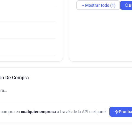
Mostrar todo (1)
B
ión De Compra
pra…
de compra en
cualquier empresa
a través de la API o el panel.
Prueba