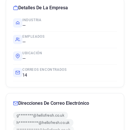
Detalles De La Empresa
INDUSTRIA
—
EMPLEADOS
—
UBICACIÓN
—
CORREOS ENCONTRADOS
14
Direcciones De Correo Electrónico
g********@hellofresh.co.uk
h***********@hellofresh.co.uk
j************@hellofresh.co.uk