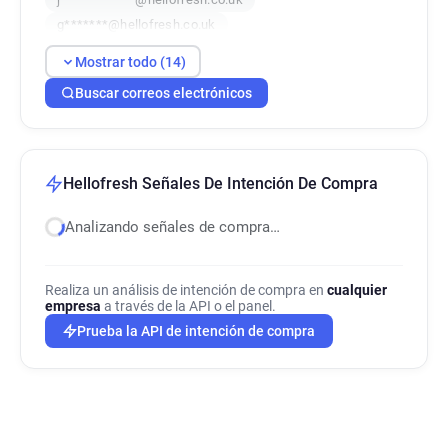
g*******@hellofresh.co.uk
u***********@hellofresh.co.uk
Mostrar todo (14)
l*****@hellofresh.co.uk
a*****@hellofresh.co.uk
Buscar correos electrónicos
n*********@hellofresh.co.uk
r*****@hellofresh.co.uk
f************@hellofresh.co.uk
h*********@hellofresh.co.uk
Hellofresh Señales De Intención De Compra
t*******@hellofresh.co.uk
p*******@hellofresh.co.uk
Analizando señales de compra…
b************@hellofresh.co.uk
Realiza un análisis de intención de compra en
cualquier
empresa
a través de la API o el panel.
Prueba la API de intención de compra