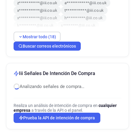
z***********@iii.co.uk
a************@iii.co.uk
x***********@iii.co.uk
t***********@iii.co.uk
x***********@iii.co.uk
h**********@iii.co.uk
k*********@iii.co.uk
s********@iii.co.uk
v**********@iii.co.uk
m********@iii.co.uk
Mostrar todo (18)
h**********@iii.co.uk
q*******@iii.co.uk
Buscar correos electrónicos
l********@iii.co.uk
v*****@iii.co.uk
e**********@iii.co.uk
p*******@iii.co.uk
w********@iii.co.uk
s************@iii.co.uk
Iii Señales De Intención De Compra
Analizando señales de compra…
Realiza un análisis de intención de compra en
cualquier
empresa
a través de la API o el panel.
Prueba la API de intención de compra