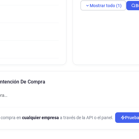
Mostrar todo (1)
B
Intención De Compra
pra…
de compra en
cualquier empresa
a través de la API o el panel.
Prueba