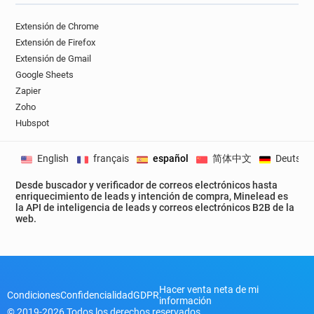
q*********@letelegramme.fr
Extensión de Chrome
h*****@letelegramme.fr
Extensión de Firefox
r*********@letelegramme.fr
Extensión de Gmail
c********@letelegramme.fr
j*****@letelegramme.fr
Google Sheets
s*******@letelegramme.fr
j******@letelegramme.fr
Zapier
c*********@letelegramme.fr
Zoho
w*******@letelegramme.fr
Hubspot
e**********@letelegramme.fr
y************@letelegramme.fr
English
français
español
简体中文
Deutsch
a*****@letelegramme.fr
Desde buscador y verificador de correos electrónicos hasta
q************@letelegramme.fr
enriquecimiento de leads y intención de compra, Minelead es
g*****@letelegramme.fr
la API de inteligencia de leads y correos electrónicos B2B de la
web.
c************@letelegramme.fr
q*****@letelegramme.fr
c*********@letelegramme.fr
r************@letelegramme.fr
Hacer venta neta de mi
s*****@letelegramme.fr
e*******@letelegramme.fr
Condiciones
Confidencialidad
GDPR
información
h************@letelegramme.fr
© 2019-2026 Todos los derechos reservados.