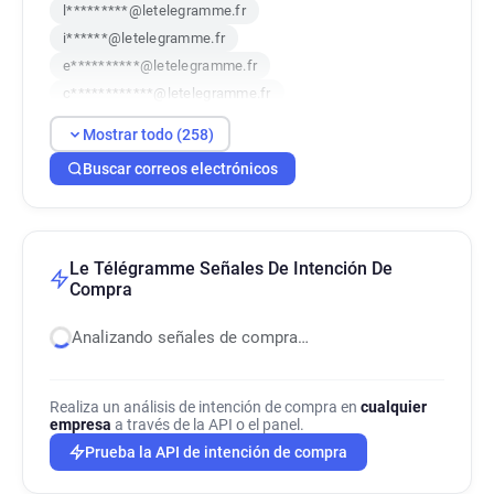
l*********@letelegramme.fr
i******@letelegramme.fr
e**********@letelegramme.fr
c************@letelegramme.fr
c************@letelegramme.fr
Mostrar todo (258)
w***********@letelegramme.fr
Buscar correos electrónicos
n***********@letelegramme.fr
l************@letelegramme.fr
h***********@letelegramme.fr
j************@letelegramme.fr
Le Télégramme Señales De Intención De
z********@letelegramme.fr
Compra
a************@letelegramme.fr
Analizando señales de compra…
w********@letelegramme.fr
k******@letelegramme.fr
g*********@letelegramme.fr
Realiza un análisis de intención de compra en
cualquier
empresa
i*******@letelegramme.fr
a través de la API o el panel.
g************@letelegramme.fr
Prueba la API de intención de compra
e*****@letelegramme.fr