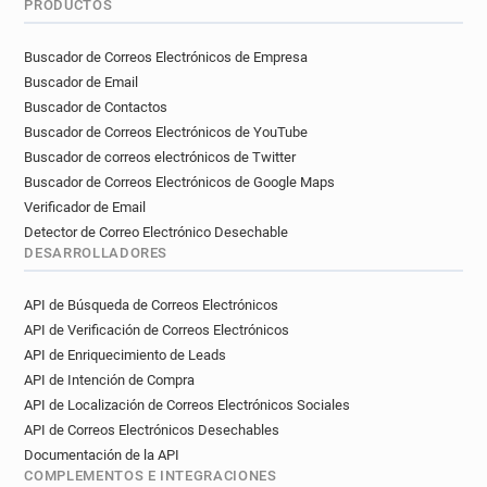
PRODUCTOS
c************@letelegramme.fr
g*******@letelegramme.fr
Buscador de Correos Electrónicos de Empresa
y********@letelegramme.fr
Buscador de Email
f*******@letelegramme.fr
Buscador de Contactos
x*********@letelegramme.fr
Buscador de Correos Electrónicos de YouTube
f***********@letelegramme.fr
Buscador de correos electrónicos de Twitter
l*********@letelegramme.fr
Buscador de Correos Electrónicos de Google Maps
p************@letelegramme.fr
Verificador de Email
d*****@letelegramme.fr
Detector de Correo Electrónico Desechable
DESARROLLADORES
b************@letelegramme.fr
e*****@letelegramme.fr
API de Búsqueda de Correos Electrónicos
x************@letelegramme.fr
API de Verificación de Correos Electrónicos
i******@letelegramme.fr
API de Enriquecimiento de Leads
p**********@letelegramme.fr
API de Intención de Compra
h********@letelegramme.fr
API de Localización de Correos Electrónicos Sociales
r********@letelegramme.fr
j******@letelegramme.fr
API de Correos Electrónicos Desechables
q********@letelegramme.fr
Documentación de la API
COMPLEMENTOS E INTEGRACIONES
y*********@letelegramme.fr