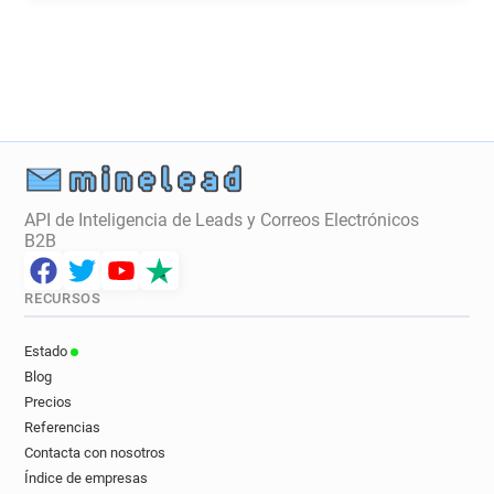
q***********@letelegramme.fr
b******@letelegramme.fr
p*********@letelegramme.fr
h********@letelegramme.fr
i**********@letelegramme.fr
g************@letelegramme.fr
u*******@letelegramme.fr
i**********@letelegramme.fr
API de Inteligencia de Leads y Correos Electrónicos
k******@letelegramme.fr
B2B
z*********@letelegramme.fr
a*******@letelegramme.fr
g*****@letelegramme.fr
RECURSOS
q*******@letelegramme.fr
o*********@letelegramme.fr
Estado
i********@letelegramme.fr
Blog
b************@letelegramme.fr
Precios
b************@letelegramme.fr
Referencias
Contacta con nosotros
k******@letelegramme.fr
Índice de empresas
m***********@letelegramme.fr