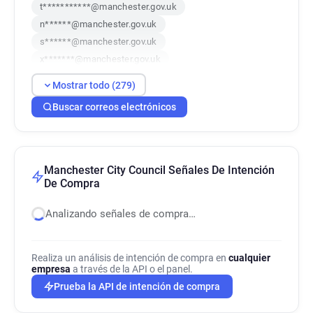
t***********@manchester.gov.uk
n******@manchester.gov.uk
s******@manchester.gov.uk
x*******@manchester.gov.uk
z********@manchester.gov.uk
Mostrar todo (279)
r************@manchester.gov.uk
Buscar correos electrónicos
e***********@manchester.gov.uk
s*****@manchester.gov.uk
u**********@manchester.gov.uk
l******@manchester.gov.uk
Manchester City Council Señales De Intención
x***********@manchester.gov.uk
De Compra
q***********@manchester.gov.uk
Analizando señales de compra…
s************@manchester.gov.uk
v***********@manchester.gov.uk
v************@manchester.gov.uk
Realiza un análisis de intención de compra en
cualquier
empresa
v*******@manchester.gov.uk
a través de la API o el panel.
y******@manchester.gov.uk
Prueba la API de intención de compra
a*******@manchester.gov.uk