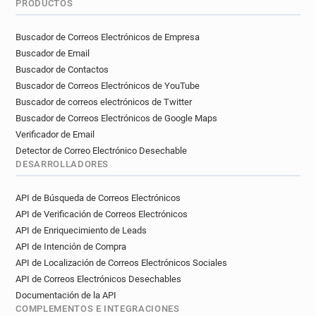
PRODUCTOS
j******@manchester.gov.uk
t*********@manchester.gov.uk
Buscador de Correos Electrónicos de Empresa
o********@manchester.gov.uk
Buscador de Email
v*******@manchester.gov.uk
Buscador de Contactos
x***********@manchester.gov.uk
Buscador de Correos Electrónicos de YouTube
b******@manchester.gov.uk
Buscador de correos electrónicos de Twitter
p**********@manchester.gov.uk
Buscador de Correos Electrónicos de Google Maps
r********@manchester.gov.uk
Verificador de Email
v***********@manchester.gov.uk
Detector de Correo Electrónico Desechable
DESARROLLADORES
u*******@manchester.gov.uk
v******@manchester.gov.uk
API de Búsqueda de Correos Electrónicos
l*********@manchester.gov.uk
API de Verificación de Correos Electrónicos
g********@manchester.gov.uk
API de Enriquecimiento de Leads
c*********@manchester.gov.uk
API de Intención de Compra
w*******@manchester.gov.uk
API de Localización de Correos Electrónicos Sociales
f********@manchester.gov.uk
API de Correos Electrónicos Desechables
q*********@manchester.gov.uk
Documentación de la API
COMPLEMENTOS E INTEGRACIONES
d**********@manchester.gov.uk