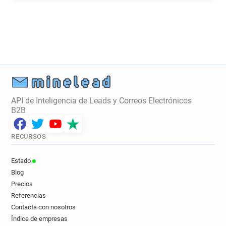
f*****@manchester.gov.uk
y***********@manchester.gov.uk
u***********@manchester.gov.uk
z******@manchester.gov.uk
r*********@manchester.gov.uk
g*****@manchester.gov.uk
p********@manchester.gov.uk
y***********@manchester.gov.uk
API de Inteligencia de Leads y Correos Electrónicos
o*******@manchester.gov.uk
B2B
b************@manchester.gov.uk
c**********@manchester.gov.uk
RECURSOS
h******@manchester.gov.uk
m*****@manchester.gov.uk
Estado
l********@manchester.gov.uk
Blog
m***********@manchester.gov.uk
Precios
e********@manchester.gov.uk
Referencias
Contacta con nosotros
l**********@manchester.gov.uk
Índice de empresas
e********@manchester.gov.uk