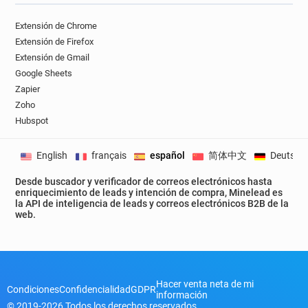
m**********@manchester.gov.uk
Extensión de Chrome
t**********@manchester.gov.uk
Extensión de Firefox
i*********@manchester.gov.uk
Extensión de Gmail
y**********@manchester.gov.uk
Google Sheets
i********@manchester.gov.uk
Zapier
a*****@manchester.gov.uk
Zoho
l******@manchester.gov.uk
Hubspot
j********@manchester.gov.uk
o******@manchester.gov.uk
English
français
español
简体中文
Deutsch
e******@manchester.gov.uk
Desde buscador y verificador de correos electrónicos hasta
r********@manchester.gov.uk
enriquecimiento de leads y intención de compra, Minelead es
x******@manchester.gov.uk
la API de inteligencia de leads y correos electrónicos B2B de la
web.
a*******@manchester.gov.uk
e**********@manchester.gov.uk
q*******@manchester.gov.uk
o**********@manchester.gov.uk
Hacer venta neta de mi
x******@manchester.gov.uk
Condiciones
Confidencialidad
GDPR
información
o*****@manchester.gov.uk
© 2019-2026 Todos los derechos reservados.