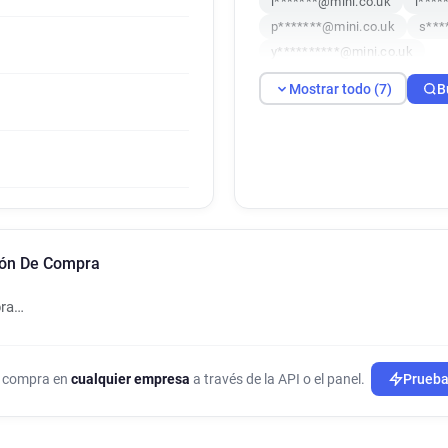
i*******@mini.co.uk
i****
p*******@mini.co.uk
s***
y**********@mini.co.uk
Mostrar todo (7)
B
ión De Compra
pra…
de compra en
cualquier empresa
a través de la API o el panel.
Prueba