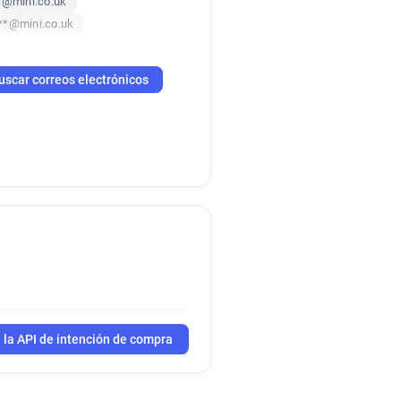
*@mini.co.uk
**@mini.co.uk
uscar correos electrónicos
 la API de intención de compra