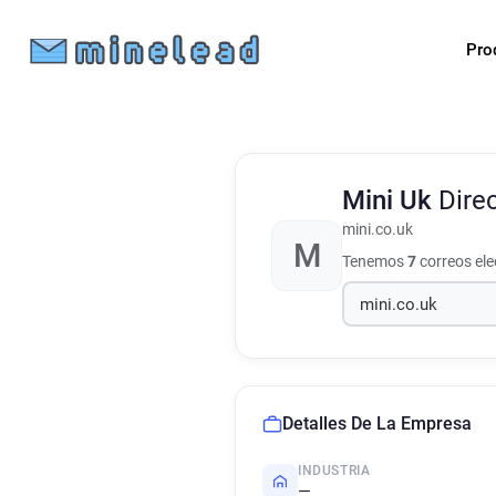
Pro
Mini Uk
Dire
mini.co.uk
M
Tenemos
7
correos el
Detalles De La Empresa
INDUSTRIA
—