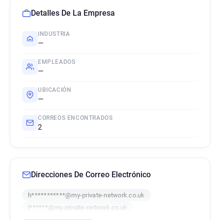
Detalles De La Empresa
INDUSTRIA
—
EMPLEADOS
—
UBICACIÓN
—
CORREOS ENCONTRADOS
2
Direcciones De Correo Electrónico
h***********@my-private-network.co.uk
l******@my-private-network.co.uk