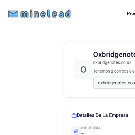
Pro
Oxbridgenot
oxbridgenotes.co.uk
O
Tenemos
2
correos el
Detalles De La Empresa
INDUSTRIA
—