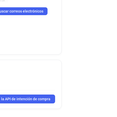
o.uk
uscar correos electrónicos
 la API de intención de compra