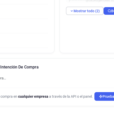
j**********@oxbridgenotes.c
Mostrar todo (2)
B
 Intención De Compra
pra…
de compra en
cualquier empresa
a través de la API o el panel.
Prueba