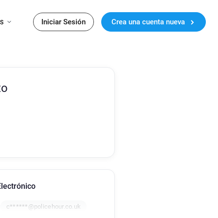
Iniciar Sesión
Crea una cuenta nueva
ES
to
lectrónico
c******@policehour.co.uk