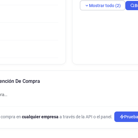
Mostrar todo (2)
B
tención De Compra
pra…
de compra en
cualquier empresa
a través de la API o el panel.
Prueba